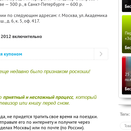
е — 300 р., в Санкт-Петербурге — 600 р.
Бе
ии по следующим адресам: г. Москва, ул. Академика
, д. 6, к. 5, оф. 417.
Пер
я 2012 включительно
«З
Бе
ся купоном
ще недавно было признаком роскоши!
25 
по
Бе
приятный и несложный процесс
то
, который
евизор или книгу перед сном.
Теги:
а, не придется тратить свое время на поездки.
отправьте его по интернету и получите через
Тов
делах Москвы) или по почте (по России).