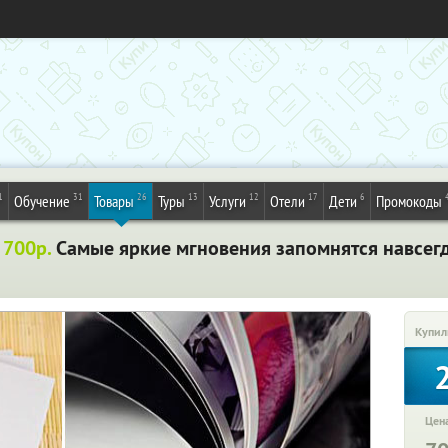
1
31
26
13
12
17
6
Обучение
Товары
Туры
Услуги
Отели
Дети
Промокоды
 700р.
Самые яркие мгновения запомнятся навсегд
Купил
Цена