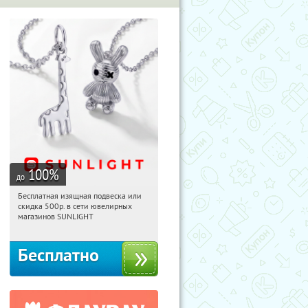
100
%
до
Бесплатная изящная подвеска или
04:16:03
Получили:
74
скидка 500р. в сети ювелирных
Россия
магазинов SUNLIGHT
Бесплатно