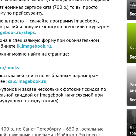
«Э
т номинал сертификата (700 р.), то вы просто
у по прейскуранту.
Бе
чень просто — скачайте программу Imagebook,
графий и получите книгу по почте или с курьером.
gebook.ru/steps.
пона в специальную форму при окончательном
абинете
lk.imagebook.ru.
Кур
книг можно найти на странице:
Бе
ru/books.
имость вашей книги по выбранным параметрам
цен:
calc.imagebook.ru
.
Ра
упонов и заказе нескольких фотокниг скидка по
дне
ельной скидкой от Imagebook, начисляемой при
Бе
у купону на каждую книгу).
Люб
400 р., по Санкт-Петербургу — 650 р., остальные
тра
с действующими тарифами «Мэйджор-Экспресс».