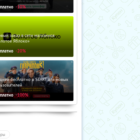
сплатно
-10%
вый заказ в сети магазинов
олотое Яблоко»
сплатно
-20%
дней бесплатно в START для новых
льзователей
сплатно
-100%
ары