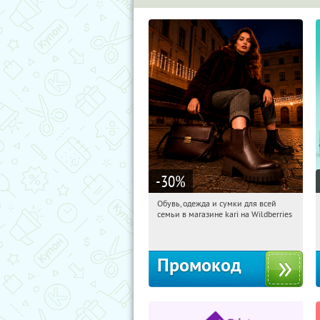
-30
%
Обувь, одежда и сумки для всей
04:16:03
Получили:
31
семьи в магазине kari на Wildberries
Россия
Промокод