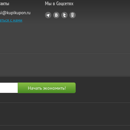
такты
Мы в Соцсетях
si@kupikupon.ru
аться с нами