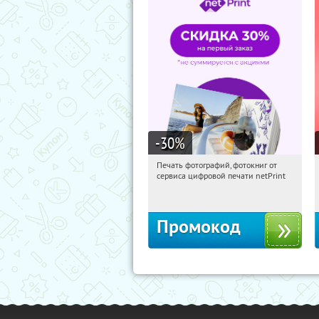
-30
%
Печать фотографий, фотокниг от
04:16:03
Получили:
4
сервиса цифровой печати netPrint
Россия
Промокод