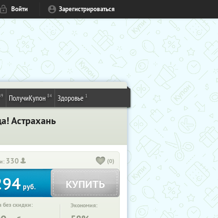
Войти
Зарегистрироваться
49
84
1
ПолучиКупон
Здоровье
а! Астрахань
330
(0)
и:
294
КУПИТЬ
руб.
 без скидки:
Экономия: