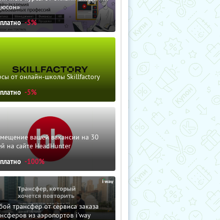
дюсон»
сплатно
-5%
сы от онлайн-школы Skillfactory
сплатно
-5%
змещение вашей вакансии на 30
й на сайте HeadHunter
сплатно
-100%
ой трансфер от сервиса заказа
нсферов из аэропортов i'way