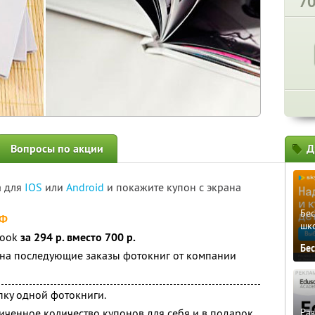
7
Вопросы по акции
Д
а для
IOS
или
Android
и покажите купон с экрана
Бе
РФ
шк
book
за 294 р. вместо 700 р.
Бе
на последующие заказы фотокниг от компании
пку одной фотокниги.
ченное количество купонов для себя и в подарок
Ра