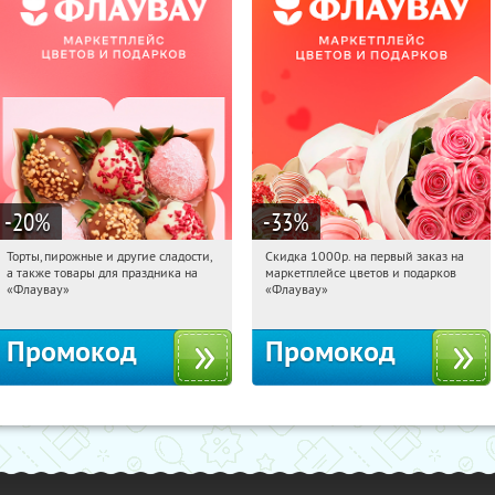
-20
%
-33
%
Торты, пирожные и другие сладости,
Скидка 1000р. на первый заказ на
04:16:03
Получили:
6
04:16:03
Получили:
18
а также товары для праздника на
маркетплейсе цветов и подарков
Россия
Россия
«Флаувау»
«Флаувау»
Промокод
Промокод