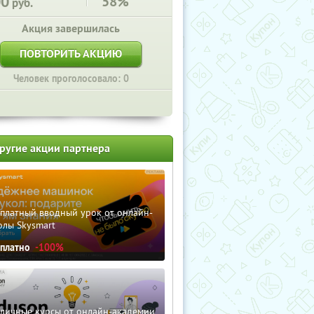
00
58%
руб.
Акция завершилась
ПОВТОРИТЬ АКЦИЮ
Человек проголосовало: 0
ругие акции партнера
сплатный вводный урок от онлайн-
олы Skysmart
сплатно
-100%
зличные курсы от онлайн-академии