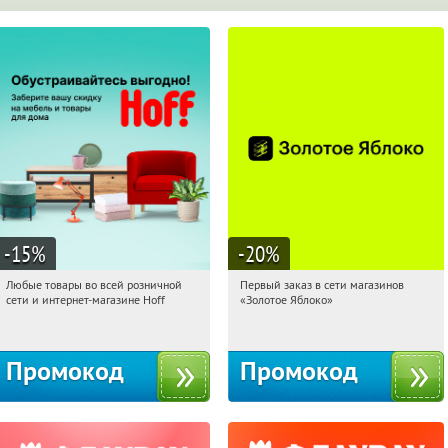
-15
%
-20
%
Любые товары во всей розничной
Первый заказ в сети магазинов
04:16:03
Получили:
83
04:16:03
Получи первым!
сети и интернет-магазине Hoff
«Золотое Яблоко»
Москва, 1-й Волоколамский проезд,
Россия
10с1
Промокод
Промокод