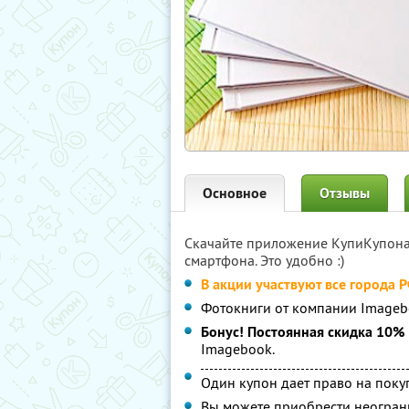
Основное
Отзывы
Скачайте приложение КупиКупон
смартфона. Это удобно :)
В акции участвуют все города 
Фотокниги от компании Image
Бонус! Постоянная скидка 10%
Imagebook.
Один купон дает право на поку
Вы можете приобрести неограни