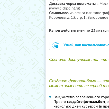
Доставка через постаматы
в Москв
(www.pickpoint.ru)
Самовывоз
из офиса или типограф
Королева, д. 13, стр. 1; Загородное ш.
Купон действителен по 23 январ
Узнай, как воспользовать
Сделать доступным то, что е
Создание фотоальбома — э
может заменить вечерний тел
Вам, жителю современного город
Просто
создайте фотоальбом
, 
несколько дней курьером (в пре