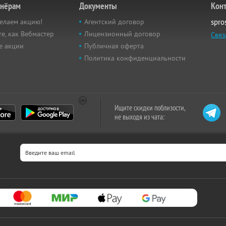
тнёрам
Документы
Кон
елаем акцию!
Агентский договор
spro
е, как Вебмастер
Лицензионный договор
Связ
е акции
Публичная оферта
Политика конфиденциальности
Ищите скидки поблизости,
не выходя из чата: