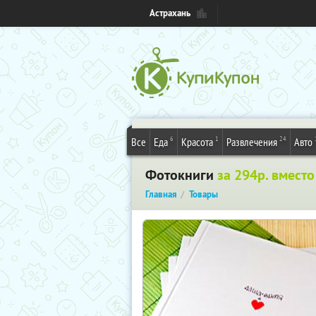
Астрахань
6
1
24
Все
Еда
Красота
Развлечения
Авто
Фотокниги
за 294р. вместо
Главная
Товары