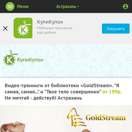
Меню
Астрахань
КупиКупон
Мобильное приложение
Загрузить
ещё удобнее
Видео-тренинги от библиотеки «GoldStream». "Я
самая, самая..." и "Твое тело совершенно"
от 199р.
Не мечтай - действуй! Астрахань