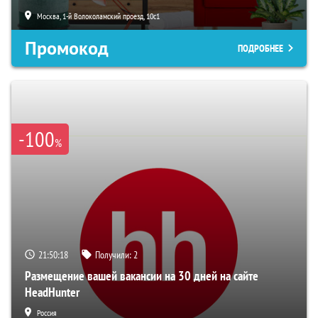
Москва, 1-й Волоколамский проезд, 10с1
Промокод
ПОДРОБНЕЕ
-100
%
21:50:17
Получили:
2
Размещение вашей вакансии на 30 дней на сайте
HeadHunter
Россия