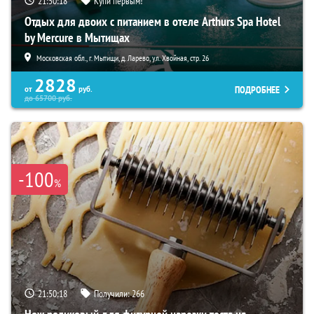
21:50:17
Купи первым!
Отдых для двоих с питанием в отеле Arthurs Spa Hotel
by Mercure в Мытищах
Московская обл., г. Мытищи, д. Ларево, ул. Хвойная, стр. 26
2828
ПОДРОБНЕЕ
от
руб.
до
65700
руб.
-100
%
21:50:17
Получили:
266