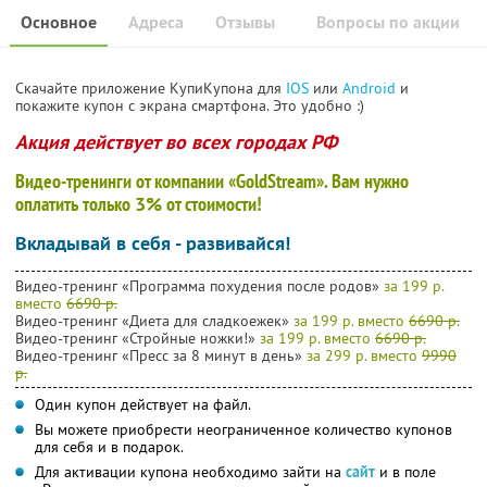
Основное
Адреса
Отзывы
Вопросы по акции
Скачайте приложение КупиКупона для
IOS
или
Android
и
покажите купон с экрана смартфона. Это удобно :)
Акция действует во всех городах РФ
Видео-тренинги от компании «GoldStream». Вам нужно
оплатить только
3%
от стоимости!
Вкладывай в себя - развивайся!
Видео-тренинг «Программа похудения после родов»
за 199 р.
вместо
6690 р.
Видео-тренинг «Диета для сладкоежек»
за 199 р. вместо
6690 р.
Видео-тренинг «Стройные ножки!»
за 199 р. вместо
6690 р.
Видео-тренинг «Пресс за 8 минут в день»
за 299 р. вместо
9990
р.
Один купон действует на файл.
Вы можете приобрести неограниченное количество купонов
для себя и в подарок.
Для активации купона необходимо зайти на
сайт
и в поле