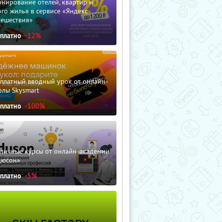
нирование отелей, квартир и
го жилья в сервисе «Яндекс
тешествия»
сплатно
-12%
сплатный вводный урок от онлайн-
олы Skysmart
сплатно
-100%
зличные курсы от онлайн-академии
дюсон»
сплатно
-5%