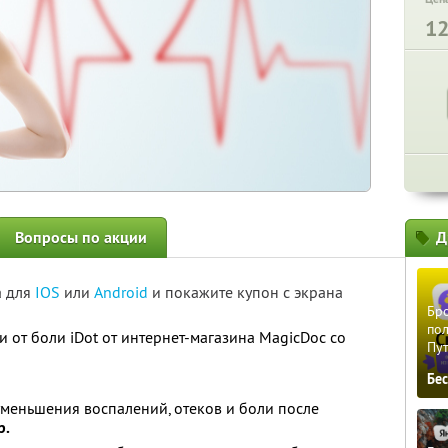
1
Вопросы по акции
Д
а для
IOS
или
Android
и покажите купон с экрана
Бро
пол
 от боли iDot от интернет-магазина MagicDoc со
Пу
Бе
 уменьшения воспалений, отеков и боли после
р.