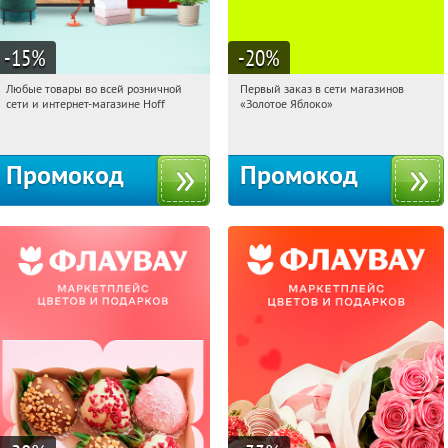
-15
%
-20
%
Любые товары во всей розничной
Первый заказ в сети магазинов
06:29:25
Получили:
83
06:29:25
Получи первым!
сети и интернет-магазине Hoff
«Золотое Яблоко»
Москва, 1-й Волоколамский проезд,
Россия
10с1
Промокод
Промокод