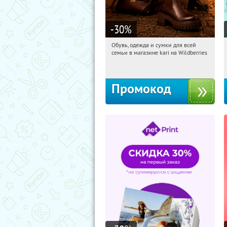
-30
%
Обувь, одежда и сумки для всей
06:29:25
Получили:
32
семьи в магазине kari на Wildberries
Россия
Промокод