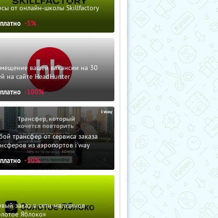
сы от онлайн-школы Skillfactory
сплатно
-5%
змещение вашей вакансии на 30
й на сайте HeadHunter
сплатно
-100%
ой трансфер от сервиса заказа
нсферов из аэропортов i'way
сплатно
-10%
вый заказ в сети магазинов
олотое Яблоко»