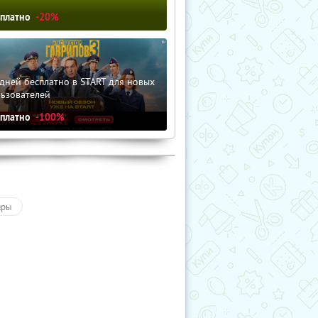
сплатно
-20%
дней бесплатно в START для новых
льзователей
сплатно
-100%
ары