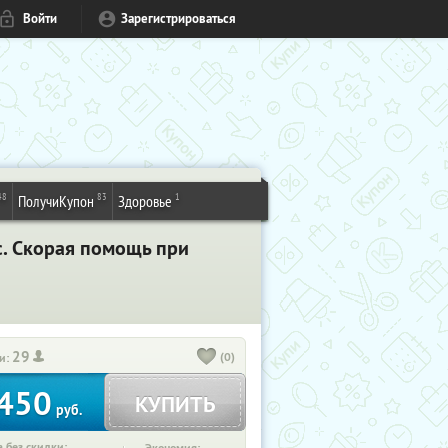
Войти
Зарегистрироваться
48
83
1
ПолучиКупон
Здоровье
c. Скорая помощь при
29
(0)
и:
450
КУПИТЬ
руб.
 без скидки: