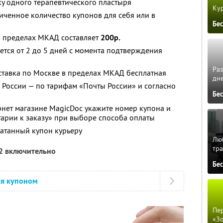
ку одного терапевтического пластыря
Кур
ченное количество купонов для себя или в
Бе
в пределах МКАД составляет
200р.
ется от 2 до 5 дней с момента подтверждения
Ра
ставка по Москве в пределах МКАД бесплатная
дне
 России — по тарифам «Почты России» и согласно
Бе
нет магазине MagicDoc укажите номер купона и
арии к заказу» при выборе способа оплаты
атанный купон курьеру
Люб
тра
12 включительно
Бе
ся купоном
Пер
«З