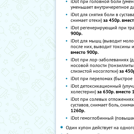
iDot при головной боли (уме
уменьшает внутричерепное д
iDot для снятия боли в сустав
снимает отеки)
за 450р. вмес
iDot регенерирующий при тра
900р.
iDot для мышц (выводит моло
после них, выводит токсины
вместо 900р.
iDot при лор-заболеваниях (д
носовой полости (тонзиллиты,
слизистой носоглотки)
за 450
iDot при переломах (быстрое
iDot детоксикационный (улуч
холестерин)
за 630р. вместо 
iDot при солевых отложениях
суставов, снимает боль, сним
1260р.
iDot гемоглобинный (повыша
Один купон действует на одног