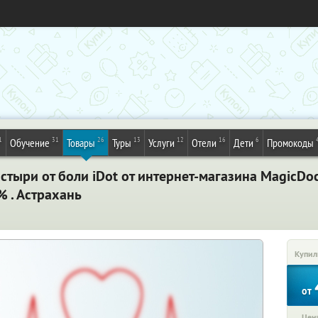
1
31
26
13
12
16
6
Обучение
Товары
Туры
Услуги
Отели
Дети
Промокоды
тыри от боли iDot от интернет-магазина MagicDo
 . Астрахань
Купил
от
Цена