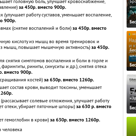
ньшает головную боль, улучшает кровоснабжение,
Бро
авление)
за 450р. вместо 900р.
ино
Пу
ах (улучшает работу суставов, уменьшает воспаление,
то 900р.
Бе
вмах (снятие воспалений и боли)
за 450р. вместо
чную кислоту из мышц во время тренировок и
 из мышц, повышает мышечную активность)
за 450р.
Бе
шк
ля снятия симптомов воспаления и боли в горле и
Бе
 фарингиты, риниты, синуситы и др.), снятия отека
р. вместо 900р.
 сращивания костей)
за 630р. вместо 1260р.
шает состав крови, выводит токсины, уменьшает
Ра
1260р.
«Э
 (рассасывает солевые отложения, улучшает работу
ает отеки, убирает пяточные шпоры)
за 630 р. вместо
Бе
ет гемоглобин в крови)
за 630р. вместо 1260р.
о человека