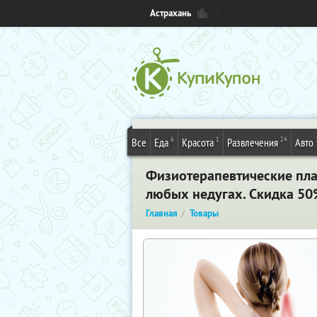
Астрахань
6
1
24
Все
Еда
Красота
Развлечения
Авто
Физиотерапевтические плас
любых недугах. Скидка 50%
Главная
Товары