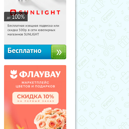
100
%
до
Бесплатная изящная подвеска или
06:29:25
Получили:
74
скидка 500р. в сети ювелирных
Россия
магазинов SUNLIGHT
Бесплатно