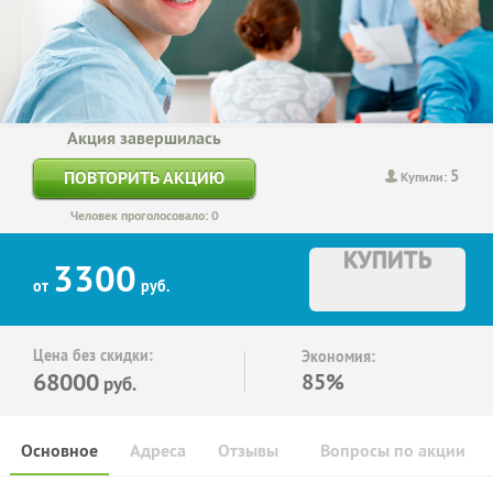
Акция завершилась
5
ПОВТОРИТЬ АКЦИЮ
Купили:
Человек проголосовало: 0
КУПИТЬ
3300
от
руб.
Цена без скидки:
Экономия:
68000
85%
руб.
Основное
Адреса
Отзывы
Вопросы по акции