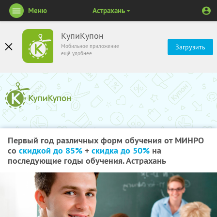
Меню
Астрахань
КупиКупон
Мобильное приложение
Загрузить
ещё удобнее
Первый год различных форм обучения от МИНРО
со
скидкой до 85%
+
скидка до 50%
на
последующие годы обучения. Астрахань