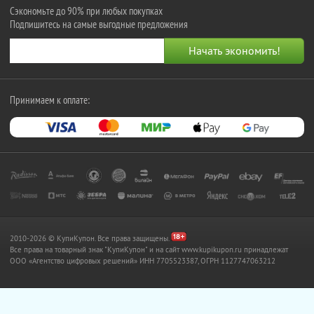
Сэкономьте до 90% при любых покупках
Подпишитесь на самые выгодные предложения
Принимаем к оплате:
2010-2026 © КупиКупон. Все права защищены.
Все права на товарный знак "КупиКупон" и на сайт www.kupikupon.ru принадлежат
OOO «Агентство цифровых решений» ИНН 7705523387, ОГРН 1127747063212