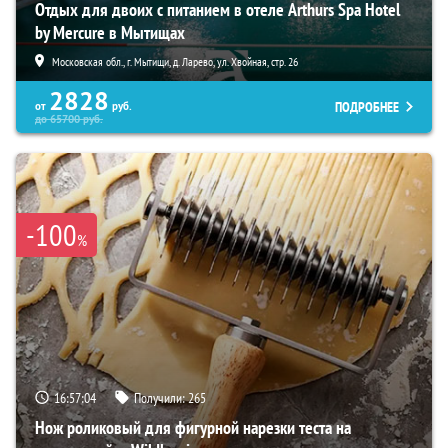
Отдых для двоих с питанием в отеле Arthurs Spa Hotel
by Mercure в Мытищах
Московская обл., г. Мытищи, д. Ларево, ул. Хвойная, стр. 26
2828
ПОДРОБНЕЕ
от
руб.
до
65700
руб.
-100
%
16:57:03
Получили:
265
Нож роликовый для фигурной нарезки теста на