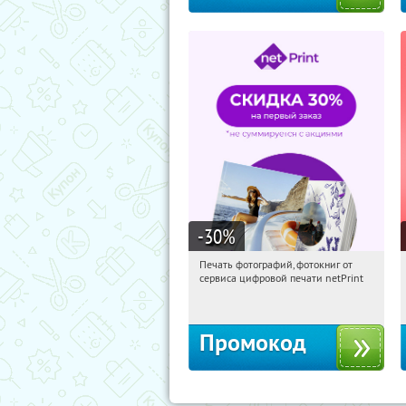
-30
%
Печать фотографий, фотокниг от
04:43:16
Получили:
4
сервиса цифровой печати netPrint
Россия
Промокод