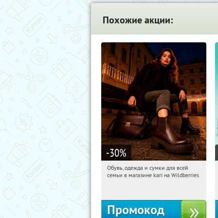
Похожие акции:
-30
%
Обувь, одежда и сумки для всей
04:43:16
Получили:
32
семьи в магазине kari на Wildberries
Россия
Промокод