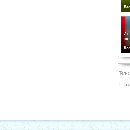
Бе
25 
по
Бе
Теги:
Тов