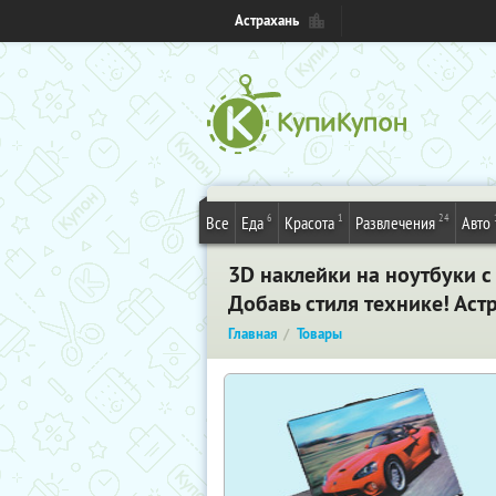
Астрахань
6
1
24
Все
Еда
Красота
Развлечения
Авто
3D
наклейки на ноутбуки с
Добавь стиля технике! Аст
Главная
Товары