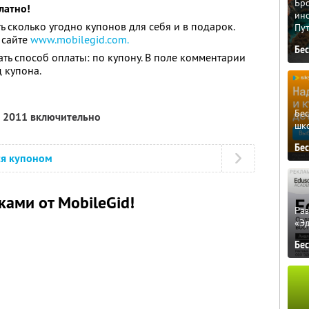
Бро
латно!
ино
ь сколько угодно купонов для себя и в подарок.
Пу
 сайте
www.mobilegid.com.
Бе
ть способ оплаты: по купону. В поле комментарии
 купона.
Бе
я 2011 включительно
шк
Бе
ся купоном
ками от MobileGid!
Ра
«Э
Бе