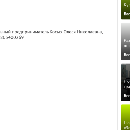
Кур
Бе
льный предприниматель Косых Олеся Николаевна,
6803400269
Ра
дне
Бе
Люб
тра
Бе
Пер
«З