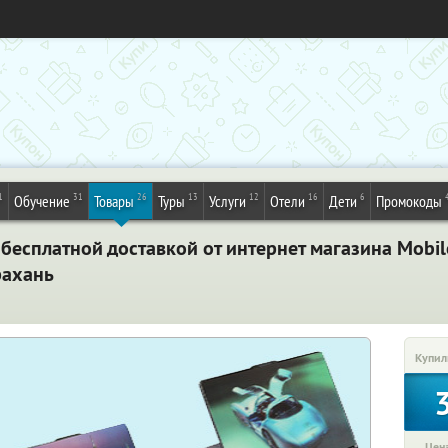
1
31
26
13
12
16
6
Обучение
Товары
Туры
Услуги
Отели
Дети
Промокоды
 бесплатной доставкой от интернет магазина Mobil
рахань
Купил
Цена