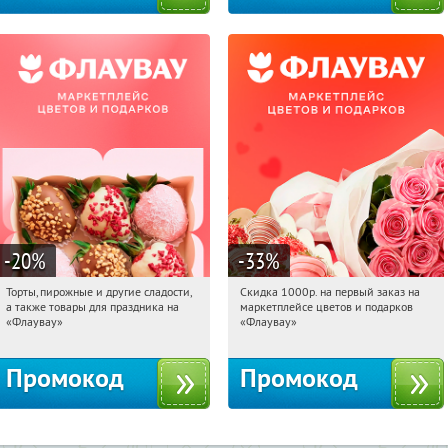
-20
%
-33
%
Торты, пирожные и другие сладости,
Скидка 1000р. на первый заказ на
04:43:16
Получили:
6
04:43:16
Получили:
18
а также товары для праздника на
маркетплейсе цветов и подарков
Россия
Россия
«Флаувау»
«Флаувау»
Промокод
Промокод