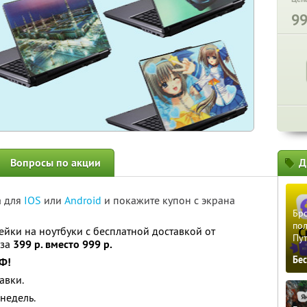
9
Вопросы по акции
Д
а для
IOS
или
Android
и покажите купон с экрана
Бро
пол
лейки на ноутбуки с бесплатной доставкой от
Пу
 за
399 р. вместо 999 р.
Бе
РФ!
авки.
 недель.