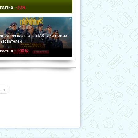
сплатно
-20%
дней бесплатно в START для новых
льзователей
сплатно
-100%
ары