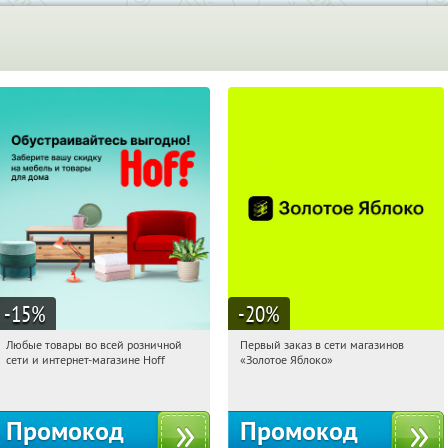
-15
%
-20
%
Любые товары во всей розничной
Первый заказ в сети магазинов
04:43:16
Получили:
83
04:43:16
Получи первым!
сети и интернет-магазине Hoff
«Золотое Яблоко»
Москва, 1-й Волоколамский проезд,
Россия
10с1
Промокод
Промокод