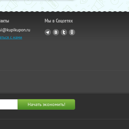
такты
Мы в Соцсетях
si@kupikupon.ru
аться с нами