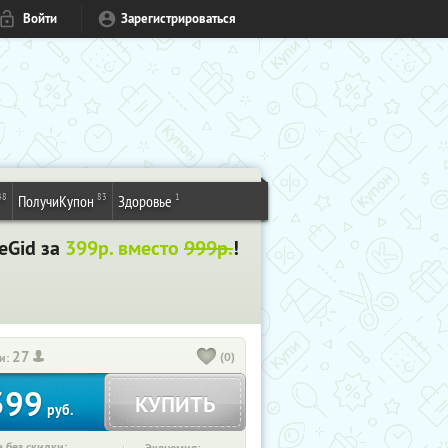
Войти
Зарегистрироваться
48
83
1
ПолучиКупон
Здоровье
eGid за
399р. вместо
999р.
!
27
(0)
и:
399
КУПИТЬ
руб.
 без скидки: