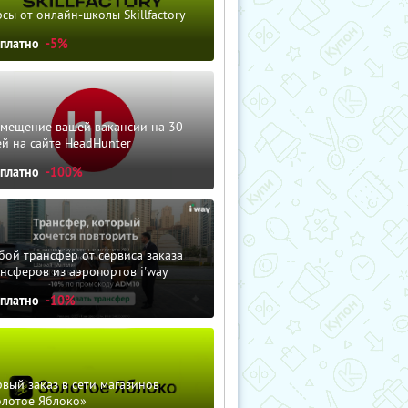
сы от онлайн-школы Skillfactory
сплатно
-5%
змещение вашей вакансии на 30
й на сайте HeadHunter
сплатно
-100%
ой трансфер от сервиса заказа
нсферов из аэропортов i'way
сплатно
-10%
вый заказ в сети магазинов
олотое Яблоко»