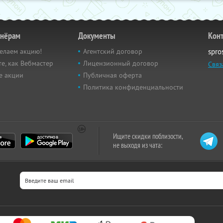
тнёрам
Документы
Кон
елаем акцию!
Агентский договор
spro
е, как Вебмастер
Лицензионный договор
Связ
е акции
Публичная оферта
Политика конфиденциальности
Ищите скидки поблизости,
не выходя из чата: