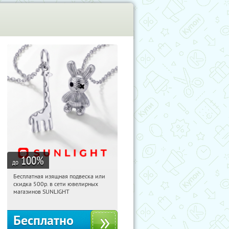
100
%
до
Бесплатная изящная подвеска или
04:43:16
Получили:
74
скидка 500р. в сети ювелирных
Россия
магазинов SUNLIGHT
Бесплатно