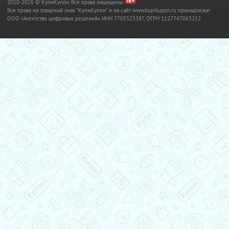
2010-2026 © КупиКупон. Все права защищены.
Все права на товарный знак "КупиКупон" и на сайт www.kupikupon.ru принадлежат
OOO «Агентство цифровых решений» ИНН 7705523387, ОГРН 1127747063212