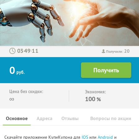
20
:
:
Получили:
0
руб.
Цена без скидки:
Экономия:
∞
100
%
Основное
Адреса
Отзывы
Вопросы по акции
Скачайте приложение КупиКупона для
IOS
или
Android
и