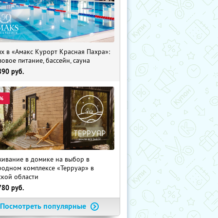
х в «Амакс Курорт ‎Красная Пахра»:
зовое питание, бассейн, сауна
890
руб.
%
ивание в домике на выбор в
родном комплексе «Терруар» в
ской области
780
руб.
Посмотреть популярные