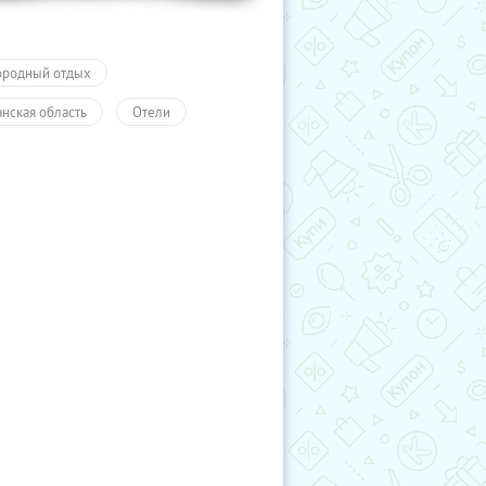
ородный отдых
анская область
Отели