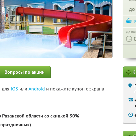
до
До ко
Вопросы по акции
К
а для
IOS
или
Android
и покажите купон с экрана
 Рязанской области со скидкой 30%
 праздничных)