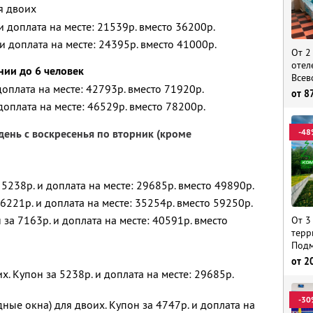
я двоих
 и доплата на месте: 21539р. вместо 36200р.
 и доплата на месте: 24395р. вместо 41000р.
От 2
отел
нии до 6 человек
Всев
 доплата на месте: 42793р. вместо 71920р.
от
8
 доплата на месте: 46529р. вместо 78200р.
день с воскресенья по вторник (кроме
-48
5238р. и доплата на месте: 29685р. вместо 49890р.
6221р. и доплата на месте: 35254р. вместо 59250р.
за 7163р. и доплата на месте: 40591р. вместо
От 3
терр
Подм
от
2
х. Купон за 5238р. и доплата на месте: 29685р.
-30
ные окна) для двоих. Купон за 4747р. и доплата на