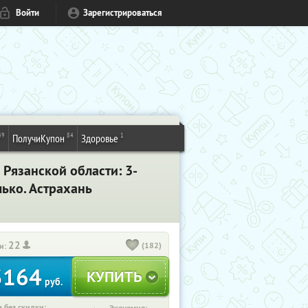
Войти
Зарегистрироваться
49
84
1
ПолучиКупон
Здоровье
 Рязанской области: 3-
лько. Астрахань
22
(182)
и:
3164
руб.
 без скидки: