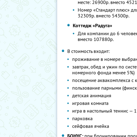
месте: 26900р. вместо 452
Номер «Стандарт плюс» для
32309р. вместо 54300р.
Коттедж «Радуга»
Для компании до 6 человек
вместо 107880р.
В стоимость входит:
проживание в номере выбра
завтрак, обед и ужин по сист
номерного фонда менее 5%)
посещение аквакомплекса с к
пользование парными (финска
детская анимация
игровая комната
игра в настольный теннис — 1
парковка
сейфовая ячейка
БОНУС:
при бронировании прож