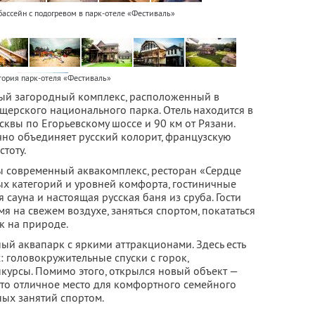
ассейн с подогревом в парк-отеле «Фестиваль»
тория парк-отеля «Фестиваль»
вый загородный комплекс, расположенный в
щерского национального парка. Отель находится в
сквы по Егорьевскому шоссе и 90 км от Рязани.
но объединяет русский колорит, французскую
тоту.
ы современный аквакомплекс, ресторан «Сердце
х категорий и уровней комфорта, гостиничные
 сауна и настоящая русская баня из сруба. Гости
я на свежем воздухе, заняться спортом, покататься
к на природе.
ый аквапарк с яркими аттракционами. Здесь есть
: головокружительные спуски с горок,
курсы. Помимо этого, открылся новый объект —
Это отличное место для комфортного семейного
ных занятий спортом.