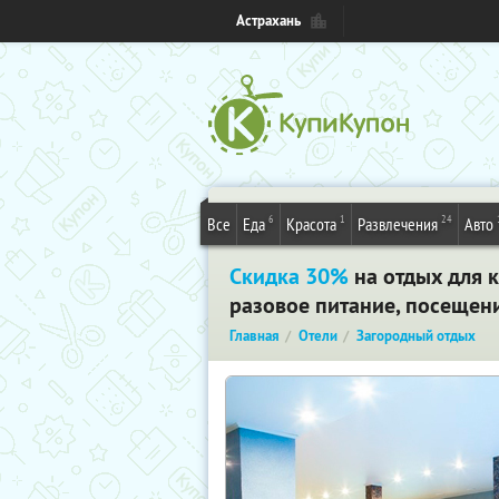
Астрахань
6
1
24
Все
Еда
Красота
Развлечения
Авто
Скидка 30%
на отдых для к
разовое питание, посещени
Главная
Отели
Загородный отдых