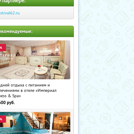
 партнере:
estival62.ru
екомендуемые:
%
 дней отдыха с питанием и
лечениями в отеле «Империал
ness & Spa»
600
руб.
%