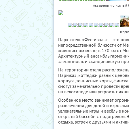
Аквацентр и открытый б
Терри
Парк-отель «Фестиваль» — это но
непосредственной близости от Ме
живописном месте, в 170 км от Мо
Архитектурный ансамбль гармонич
элегантность и скандинавскую прос
На территории отеля расположен
Парижа», коттеджи разных ценовы
корпуса, теннисные корты, финская
смогут замечательно провести врем
на велосипеде или устроить пикни
Особенное место занимает огромн
развлечения для детей и взрослых
увлекательные игры и весёлые кон
открытый бассейн с подогревом. 
отдыха, встреч с друзьями и актив