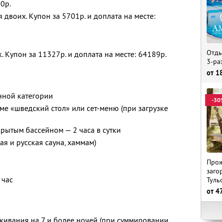
10р.
 двоих. Купон за 5701р. и доплата на месте:
Отды
. Купон за 11327р. и доплата на месте: 64189р.
3-ра
от
1
нной категории
-30
еме «шведский стол» или сет-меню (при загрузке
рытым бассейном — 2 часа в сутки
я и русская сауна, хаммам)
Прож
заго
 час
Туль
от
4
ивания на 7 и более ночей (при суммировании