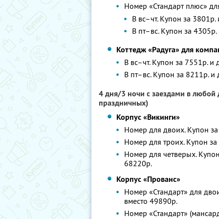
Номер «Стандарт плюс» дл
В вс–чт. Купон за 3801р.
В пт–вс. Купон за 4305р.
Коттедж «Радуга» для компа
В вс–чт. Купон за 7551р. и
В пт–вс. Купон за 8211р. и
4 дня/3 ночи с заездами в любой 
праздничных)
Корпус «Викинги»
Номер для двоих. Купон за 
Номер для троих. Купон за 
Номер для четверых. Купон 
68220р.
Корпус «Прованс»
Номер «Стандарт» для двои
вместо 49890р.
Номер «Стандарт» (мансард