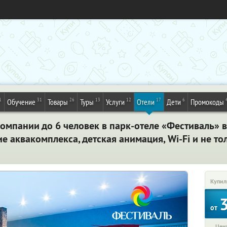
1
31
26
13
12
17
6
Обучение
Товары
Туры
Услуги
Отели
Дети
Промокоды
омпании до 6 человек в парк-отеле «Фестиваль» в
е аквакомплекса, детская анимация, Wi-Fi и не то
Купил
от
Цена