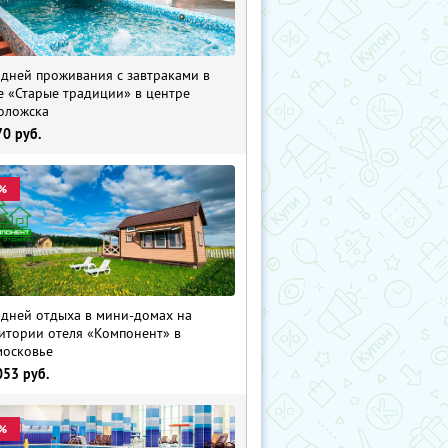
 дней проживания с завтраками в
е «Старые традиции» в центре
оложска
70
руб.
%
 дней отдыха в мини-домах на
итории отеля «Компонент» в
осковье
053
руб.
%