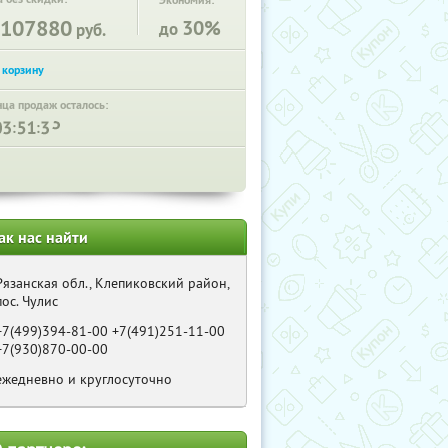
Экономия:
107880
30%
до
руб.
нца продаж осталось:
:
:
ак нас найти
Рязанская обл., Клепиковский район,
пос. Чулис
+7(499)394-81-00 +7(491)251-11-00
+7(930)870-00-00
ежедневно и круглосуточно