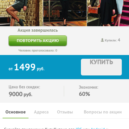
Акция завершилась
4
ПОВТОРИТЬ АКЦИЮ
Купили:
Человек проголосовало: 0
КУПИТЬ
1499
от
руб.
Цена без скидки:
Экономия:
9000
60%
руб.
Основное
Адреса
Отзывы
Вопросы по акции