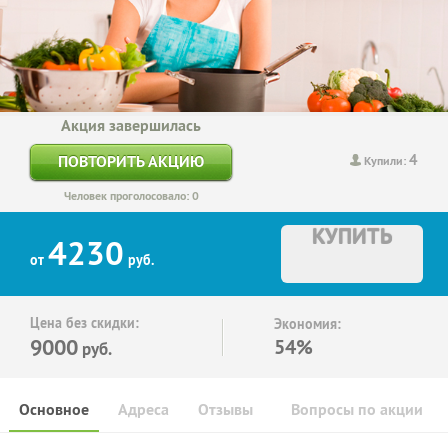
Акция завершилась
4
ПОВТОРИТЬ АКЦИЮ
Купили:
Человек проголосовало: 0
КУПИТЬ
4230
от
руб.
Цена без скидки:
Экономия:
9000
54%
руб.
Основное
Адреса
Отзывы
Вопросы по акции