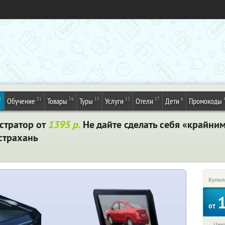
1
31
26
13
12
17
6
Обучение
Товары
Туры
Услуги
Отели
Дети
Промокоды
стратор от
1395 р.
Не дайте сделать себя «крайни
страхань
Купил
от
Цена