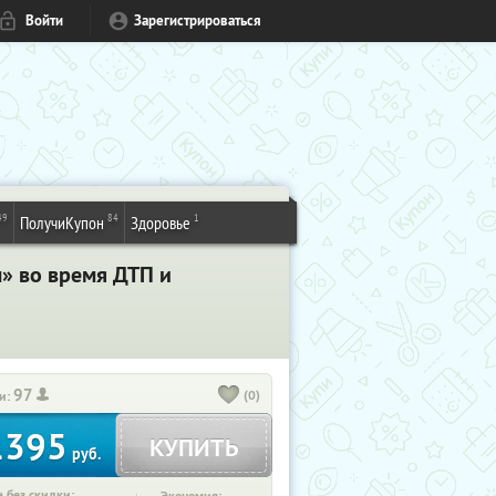
Войти
Зарегистрироваться
49
84
1
ПолучиКупон
Здоровье
м» во время ДТП и
97
(0)
и:
1395
КУПИТЬ
руб.
 без скидки: