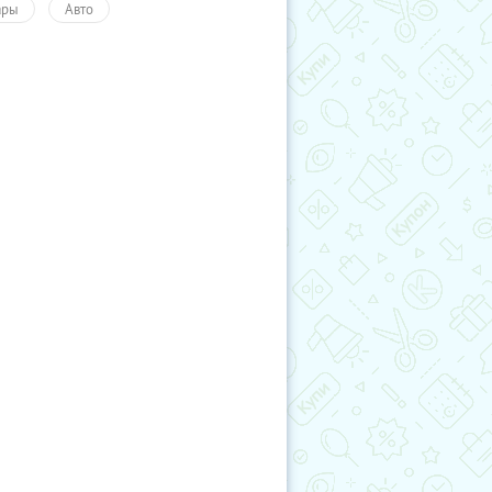
ары
Авто