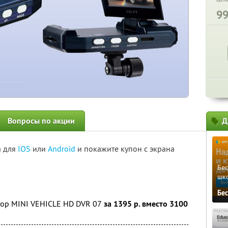
9
Вопросы по акции
Д
а для
IOS
или
Android
и покажите купон с экрана
Бе
шк
Бе
ор MINI VEHICLE HD DVR 07
за 1395 р. вместо 3100