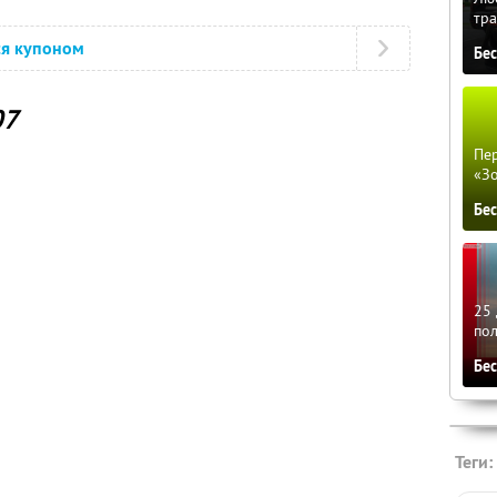
тра
ся купоном
Бе
07
Пер
«З
Бе
25 
по
Бе
Теги: