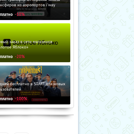
нсферов из аэропортов i'way
сплатно
-10%
вый заказ в сети магазинов
олотое Яблоко»
сплатно
-20%
дней бесплатно в START для новых
льзователей
сплатно
-100%