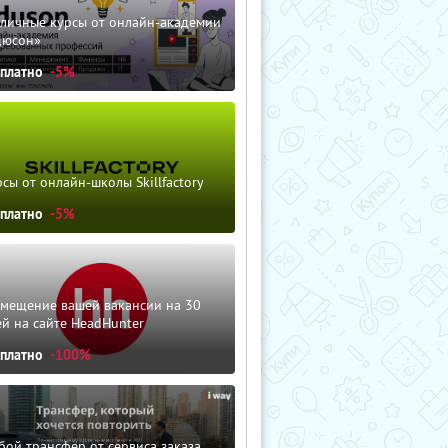
зличные курсы от онлайн-академии
дюсон»
сплатно
-5%
сы от онлайн-школы Skillfactory
сплатно
-5%
змещение вашей вакансии на 30
й на сайте HeadHunter
сплатно
-100%
ой трансфер от сервиса заказа