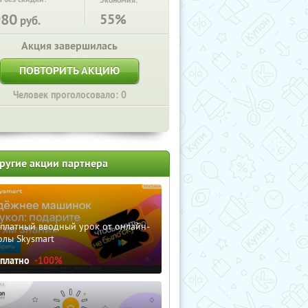
Экономия:
980
55%
руб.
Акция завершилась
ПОВТОРИТЬ АКЦИЮ
Человек проголосовало: 0
ругие акции партнера
сплатный вводный урок от онлайн-
олы Skysmart
сплатно
-100%