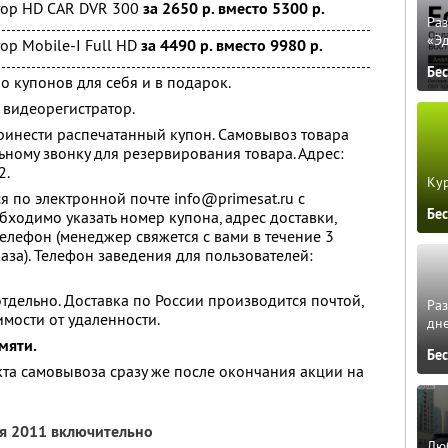
тор HD CAR DVR 300
за 2650 р. вместо 5300 р.
Ра
«Э
р Mobile-I Full HD
за 4490 р. вместо 9980 р.
Бе
о купонов для себя и в подарок.
 видеорегистратор.
инести распечатанный купон. Самовывоз товара
ьному звонку для резервирования товара. Адрес:
2.
Кур
я по электронной почте info@primesat.ru с
Бе
бходимо указать номер купона, адрес доставки,
елефон (менеджер свяжется с вами в течение 3
аза). Телефон заведения для пользователей:
тдельно. Доставка по России производится почтой,
Ра
имости от удаленности.
дне
мяти.
Бе
кта самовывоза сразу же после окончания акции на
ря 2011 включительно
Люб