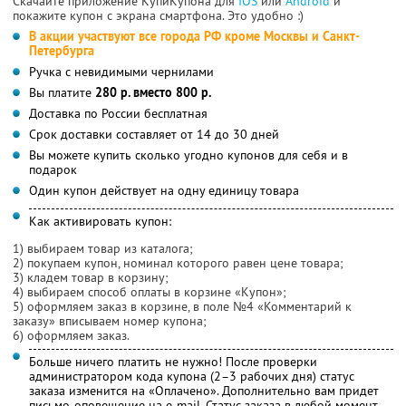
Скачайте приложение КупиКупона для
IOS
или
Android
и
покажите купон с экрана смартфона. Это удобно :)
В акции участвуют все города РФ кроме Москвы и Санкт-
Петербурга
Ручка с невидимыми чернилами
Вы платите
280 р. вместо 800 р.
Доставка по России бесплатная
Срок доставки составляет от 14 до 30 дней
Вы можете купить сколько угодно купонов для себя и в
подарок
Один купон действует на одну единицу товара
Как активировать купон:
1) выбираем товар из каталога;
2) покупаем купон, номинал которого равен цене товара;
3) кладем товар в корзину;
4) выбираем способ оплаты в корзине «Купон»;
5) оформляем заказ в корзине, в поле №4 «Комментарий к
заказу» вписываем номер купона;
6) оформляем заказ.
Больше ничего платить не нужно! После проверки
администратором кода купона (2–3 рабочих дня) статус
заказа изменится на «Оплачено». Дополнительно вам придет
письмо-оповещение на e-mail. Статус заказа в любой момент