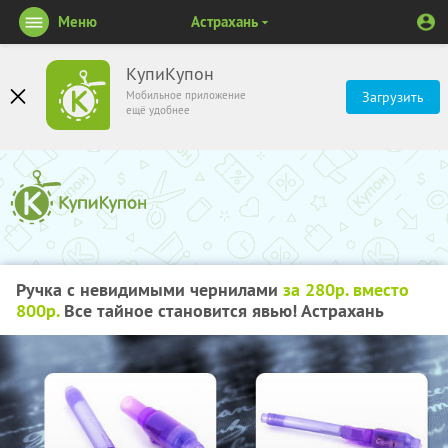
Меню
Астрахань
КупиКупон
Мобильное приложение
Загрузить
ещё удобнее
Ручка с невидимыми чернилами
за 280р. вместо
800р.
Все тайное становится явью! Астрахань