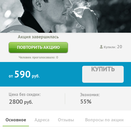
Акция завершилась
20
ПОВТОРИТЬ АКЦИЮ
Купили:
Человек проголосовало: 0
КУПИТЬ
590
от
руб.
Цена без скидки:
Экономия:
2800
55%
руб.
Основное
Адреса
Отзывы
Вопросы по акции