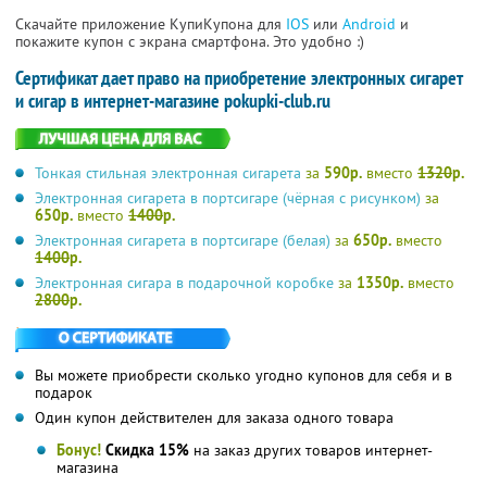
Скачайте приложение КупиКупона для
IOS
или
Android
и
покажите купон с экрана смартфона. Это удобно :)
Сертификат дает право на приобретение электронных сигарет
и сигар в интернет-магазине pokupki-club.ru
Тонкая стильная электронная сигарета
за
590р.
вместо
1320
р.
Электронная сигарета в портсигаре (чёрная с рисунком)
за
650р.
вместо
1400
р.
Электронная сигарета в портсигаре (белая)
за
650р.
вместо
1400
р.
Электронная сигара в подарочной коробке
за
1350р.
вместо
2800
р.
Вы можете приобрести сколько угодно купонов для себя и в
подарок
Один купон действителен для заказа одного товара
Бонус!
Скидка 15%
на заказ других товаров интернет-
магазина