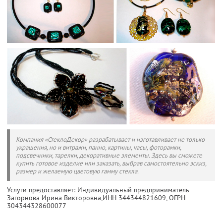
Компания «СтеклоДекор» разрабатывает и изготавливает не только
украшения, но и витражи, панно, картины, часы, фоторамки,
подсвечники, тарелки, декоративные элементы. Здесь вы сможете
купить готовое изделие или заказать, выбрав самостоятельно эскиз,
размер и желаемую цветовую гамму стекла.
Услуги предоставляет: Индивидуальный предприниматель
Загорнова Ирина Викторовна,
ИНН 344344821609
, ОГРН
304344328600077