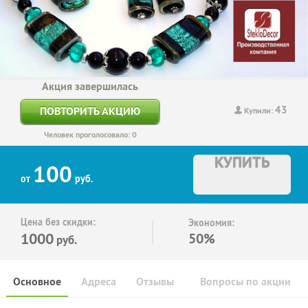
Акция завершилась
43
ПОВТОРИТЬ АКЦИЮ
Купили:
Человек проголосовало: 0
КУПИТЬ
100
от
руб.
Цена без скидки:
Экономия:
1000
50%
руб.
Основное
Адреса
Отзывы
Вопросы по акции