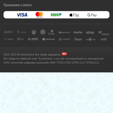
Принимаем к оплате:
2010-2026 © КупиКупон. Все права защищены.
Все права на товарный знак "КупиКупон" и на сайт www.kupikupon.ru принадлежат
OOO «Агентство цифровых решений» ИНН 7705523387, ОГРН 1127747063212