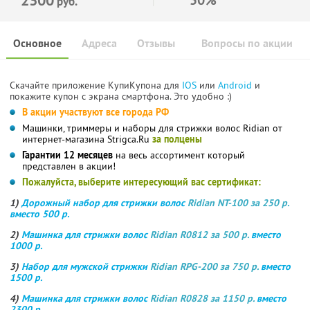
руб.
Основное
Адреса
Отзывы
Вопросы по акции
Скачайте приложение КупиКупона для
IOS
или
Android
и
покажите купон с экрана смартфона. Это удобно :)
В акции участвуют все города РФ
Машинки, триммеры и наборы для стрижки волос Ridian от
интернет-магазина Strigca.Ru
за полцены
Гарантии 12 месяцев
на весь ассортимент который
представлен в акции!
Пожалуйста, выберите интересующий вас сертификат:
1)
Дорожный набор для стрижки волос
Ridian NT-100 за 250 р.
вместо 500 р.
2)
Машинка для стрижки волос
Ridian R0812 за 500 р.
вместо
1000 р.
3)
Набор для мужской стрижки
Ridian RPG-200 за 750 р.
вместо
1500 р.
4)
Машинка для стрижки волос
Ridian R0828 за 1150 р.
вместо
2300 р.