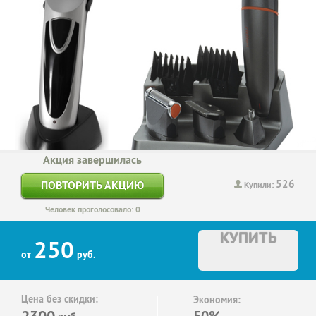
Акция завершилась
526
ПОВТОРИТЬ АКЦИЮ
Купили:
Человек проголосовало: 0
КУПИТЬ
250
от
руб.
Цена без скидки:
Экономия:
2300
50%