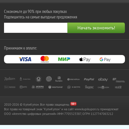
Сэкономьте до 90% при любых покупках
Подпишитесь на самые выгодные предложения
Принимаем к оплате:
2010-2026 © КупиКупон. Все права защищены.
Все права на товарный знак "КупиКупон" и на сайт www.kupikupon.ru принадлежат
OOO «Агентство цифровых решений» ИНН 7705523387, ОГРН 1127747063212