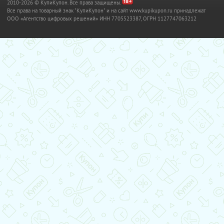
2010-2026 © КупиКупон. Все права защищены.
Все права на товарный знак "КупиКупон" и на сайт www.kupikupon.ru принадлежат
OOO «Агентство цифровых решений» ИНН 7705523387, ОГРН 1127747063212