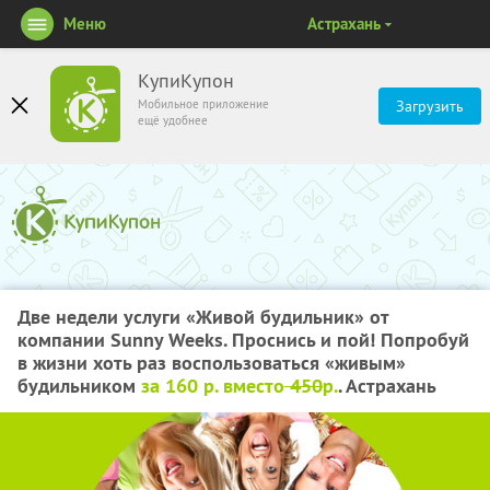
Меню
Астрахань
КупиКупон
Мобильное приложение
Загрузить
ещё удобнее
Две недели услуги «Живой будильник» от
компании Sunny Weeks. Проснись и пой! Попробуй
в жизни хоть раз воспользоваться «живым»
будильником
за 160 р. вместо
450
р.
. Астрахань