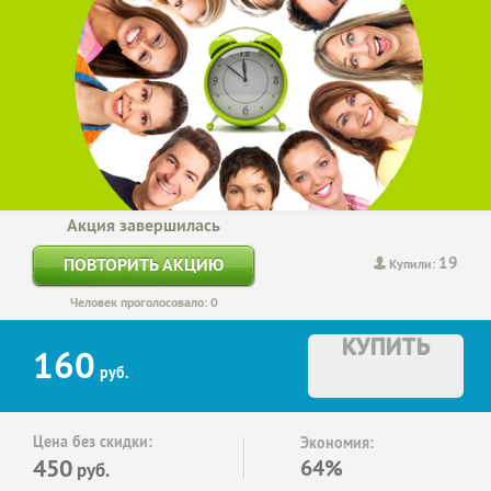
Акция завершилась
19
ПОВТОРИТЬ АКЦИЮ
Купили:
Человек проголосовало: 0
КУПИТЬ
160
руб.
Цена без скидки:
Экономия:
450
64%
руб.