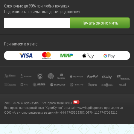
Сэкономьте до 90% при любых покупках
Подпишитесь на самые выгодные предложения
Принимаем к оплате:
2010-2026 © КупиКупон. Все права защищены.
Все права на товарный знак "КупиКупон" и на сайт www.kupikupon.ru принадлежат
OOO «Агентство цифровых решений» ИНН 7705523387, ОГРН 1127747063212