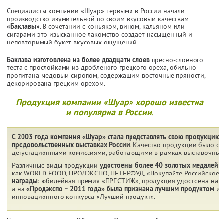
Специалисты компании «Шуар» первыми в России начали
производство изумительной по своим вкусовым качествам
«Баклавы»
. В сочетании с коньяком, вином, кальяном или
сигарами это изысканное лакомство создает насыщенный и
неповторимый букет вкусовых ощущений.
Баклава изготовлена из более двадцати слоев
пресно-слоеного
теста с прослойками из дробленого грецкого ореха, обильно
пропитана медовым сиропом, содержащим восточные пряности,
декорирована грецким орехом.
Продукция компании «Шуар» хорошо известна
и популярна в России.
С 2003 года компания «Шуар» стала представлять свою продукци
продовольственных выставках России
. Качество продукции было 
дегустационными комиссиями, работающими в рамках выставочны
Различные виды продукции
удостоены более 40 золотых медалей
как WORLD FOOD, ПРОДЭКСПО, ПЕТЕРФУД, «Покупайте Российское
награды
: юбилейная премия «ПРЕСТИЖ», продукция удостоена наг
а на
«Продэкспо – 2011 года» была признана лучшим продуктом
и
инновационного конкурса «Лучший продукт».