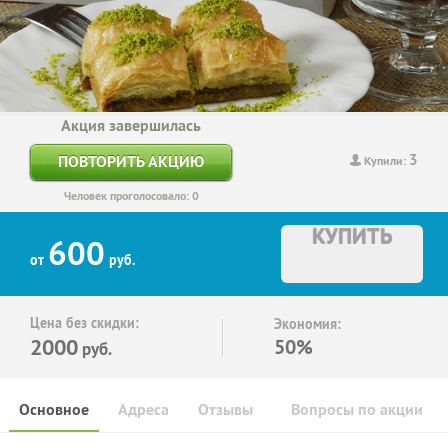
Акция завершилась
3
ПОВТОРИТЬ АКЦИЮ
Купили:
Человек проголосовало: 0
КУПИТЬ
600
от
руб.
Цена без скидки:
Экономия:
2000
50%
руб.
Основное
Адреса
Отзывы
Вопросы по акции