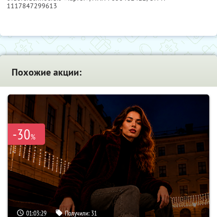
1117847299613
Похожие акции:
-30
%
01:03:28
Получили:
31