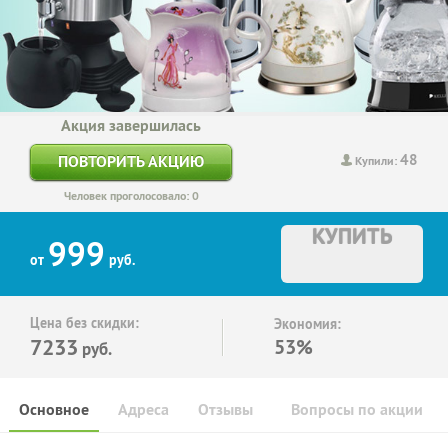
Акция завершилась
48
ПОВТОРИТЬ АКЦИЮ
Купили:
Человек проголосовало: 0
КУПИТЬ
999
от
руб.
Цена без скидки:
Экономия:
7233
53%
руб.
Основное
Адреса
Отзывы
Вопросы по акции