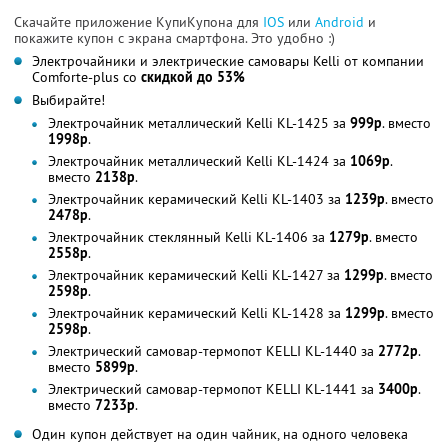
Скачайте приложение КупиКупона для
IOS
или
Android
и
покажите купон с экрана смартфона. Это удобно :)
Электрочайники и электрические самовары Kelli от компании
Comforte-plus со
скидкой до 53%
Выбирайте!
Электрочайник металлический Kelli KL-1425 за
999р
. вместо
1998р
.
Электрочайник металлический Kelli KL-1424 за
1069р
.
вместо
2138р
.
Электрочайник керамический Kelli KL-1403 за
1239р
. вместо
2478р
.
Электрочайник стеклянный Kelli KL-1406 за
1279р
. вместо
2558р
.
Электрочайник керамический Kelli KL-1427 за
1299р
. вместо
2598р
.
Электрочайник керамический Kelli KL-1428 за
1299р
. вместо
2598р
.
Электрический самовар-термопот KELLI KL-1440 за
2772р
.
вместо
5899р
.
Электрический самовар-термопот KELLI KL-1441 за
3400р
.
вместо
7233р
.
Один купон действует на один чайник, на одного человека