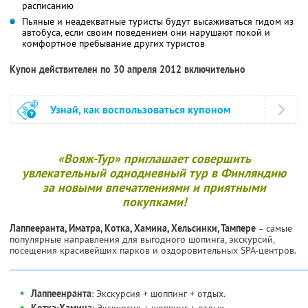
расписанию
Пьяные и неадекватные туристы будут высаживаться гидом из
автобуса, если своим поведением они нарушают покой и
комфортное пребывание других туристов
Купон действителен по 30 апреля 2012 включительно
Узнай, как воспользоваться купоном
«Вояж-Тур» приглашает совершить
увлекательный однодневный тур в Финляндию
за новыми впечатлениями и приятными
покупками!
Лаппееранта, Иматра, Котка, Хамина, Хельсинки, Тампере
– самые
популярные направления для выгодного шопинга, экскурсий,
посещения красивейших парков и оздоровительных SPA-центров.
•
Лаппеенранта
: Экскурсия + шоппинг + отдых.
•
Котка-Хамина
: Экскурсия + шоппинг + отдых.