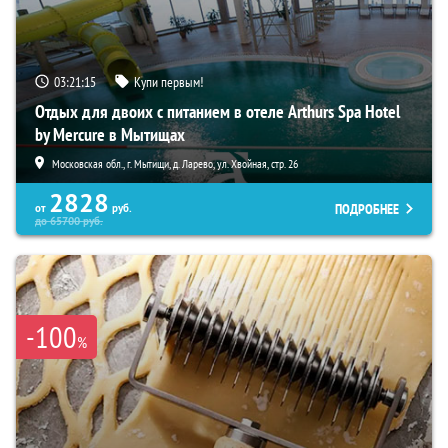
03:21:14
Купи первым!
Отдых для двоих с питанием в отеле Arthurs Spa Hotel
by Mercure в Мытищах
Московская обл., г. Мытищи, д. Ларево, ул. Хвойная, стр. 26
2828
ПОДРОБНЕЕ
от
руб.
до
65700
руб.
-100
%