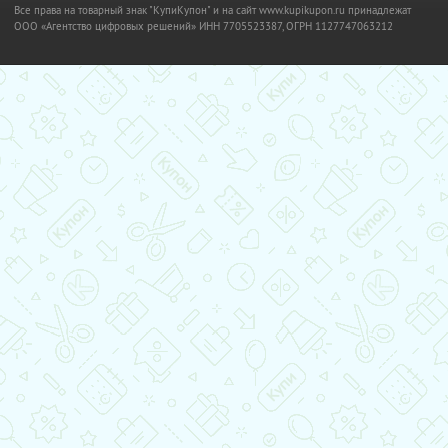
Все права на товарный знак "КупиКупон" и на сайт www.kupikupon.ru принадлежат
OOO «Агентство цифровых решений» ИНН 7705523387, ОГРН 1127747063212