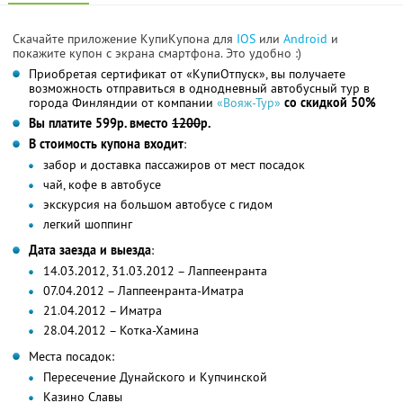
Скачайте приложение КупиКупона для
IOS
или
Android
и
покажите купон с экрана смартфона. Это удобно :)
Приобретая сертификат от «КупиОтпуск», вы получаете
возможность отправиться в однодневный автобусный тур в
города Финляндии от компании
«Вояж-Тур»
со скидкой 50%
Вы платите 599р. вместо
1200
р.
В стоимость купона входит
:
забор и доставка пассажиров от мест посадок
чай, кофе в автобусе
экскурсия на большом автобусе с гидом
легкий шоппинг
Дата заезда и выезда
:
14.03.2012, 31.03.2012 – Лаппеенранта
07.04.2012 – Лаппеенранта-Иматра
21.04.2012 – Иматра
28.04.2012 – Котка-Хамина
Места посадок:
Пересечение Дунайского и Купчинской
Казино Славы