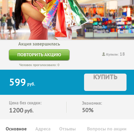
Акция завершилась
18
ПОВТОРИТЬ АКЦИЮ
Купили:
Человек проголосовало: 0
КУПИТЬ
599
руб.
Цена без скидки:
Экономия:
1200
50%
руб.
Основное
Адреса
Отзывы
Вопросы по акции