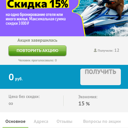
Акция завершилась
12
ПОВТОРИТЬ АКЦИЮ
Получили:
Человек проголосовало: 0
ПОЛУЧИТЬ
0
руб.
Цена без скидки:
Экономия:
∞
15
%
Основное
Адреса
Отзывы
Вопросы по акции