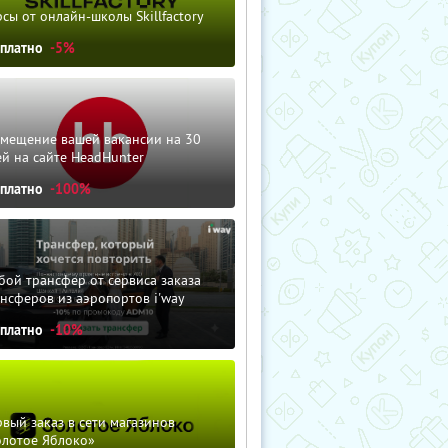
сы от онлайн-школы Skillfactory
сплатно
-5%
змещение вашей вакансии на 30
й на сайте HeadHunter
сплатно
-100%
ой трансфер от сервиса заказа
нсферов из аэропортов i'way
сплатно
-10%
вый заказ в сети магазинов
олотое Яблоко»