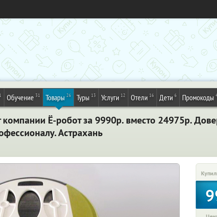
1
31
26
13
12
16
6
Обучение
Товары
Туры
Услуги
Отели
Дети
Промокоды
 компании Ё-робот за 9990р. вместо 24975р. Дов
офессионалу. Астрахань
Купил
9
Цена