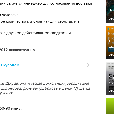
Бро
вами свяжется менеджер для согласования доставки
ино
Пу
 человека.
Бе
е количество купонов как для себя, так и в
ся с другими действующими скидками и
Бе
шк
 2012 включительно
Бе
ся купоном
Ра
«Э
ьт (ДУ), автоматическая док-станция, зарядка для
для мусора, фильтры (2), боковые щетки (2), щетка
Бе
рукция.
60-90 минут.