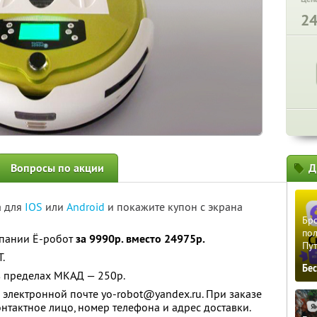
2
Вопросы по акции
Д
а для
IOS
или
Android
и покажите купон с экрана
Бро
пол
мпании Ё-робот
за 9990р. вместо 24975р.
Пу
.
Бе
в пределах МКАД — 250р.
электронной почте yo-robot@yandex.ru. При заказе
онтактное лицо, номер телефона и адрес доставки.