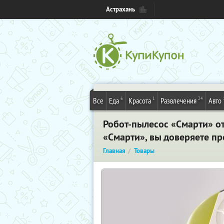
Астрахань
6
1
24
Все
Еда
Красота
Развлечения
Авто
Робот-пылесос «Смарти» от
«Смарти», вы доверяете пр
Главная
Товары