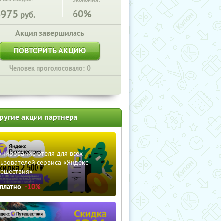
Экономия:
4975
60%
руб.
Акция завершилась
ПОВТОРИТЬ АКЦИЮ
Человек проголосовало: 0
ругие акции партнера
нирование отеля для всех
ьзователей сервиса «Яндекс
тешествия»
сплатно
-10%