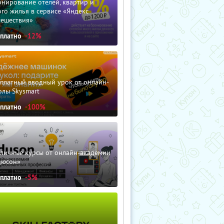
нирование отелей, квартир и
го жилья в сервисе «Яндекс
тешествия»
сплатно
-12%
сплатный вводный урок от онлайн-
олы Skysmart
сплатно
-100%
зличные курсы от онлайн-академии
дюсон»
сплатно
-5%