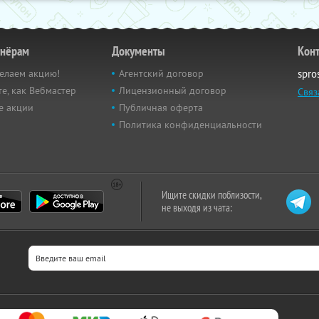
тнёрам
Документы
Кон
елаем акцию!
Агентский договор
spro
е, как Вебмастер
Лицензионный договор
Связ
е акции
Публичная оферта
Политика конфиденциальности
Ищите скидки поблизости,
не выходя из чата: