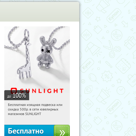
100
%
до
Бесплатная изящная подвеска или
13:19:20
Получили:
74
скидка 500р. в сети ювелирных
Россия
магазинов SUNLIGHT
Бесплатно