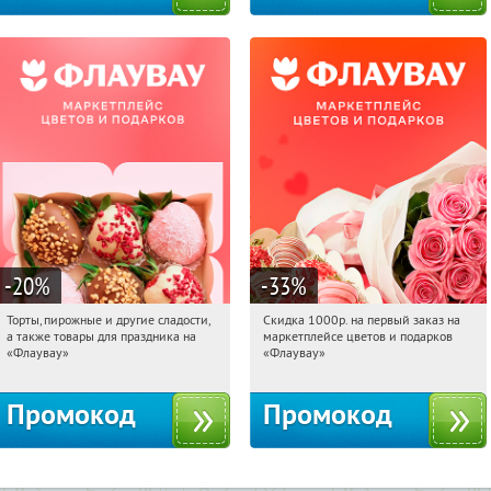
-20
%
-33
%
Торты, пирожные и другие сладости,
Скидка 1000р. на первый заказ на
13:19:20
Получили:
6
13:19:20
Получили:
18
а также товары для праздника на
маркетплейсе цветов и подарков
Россия
Россия
«Флаувау»
«Флаувау»
Промокод
Промокод