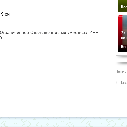
Бе
 9 см.
 Ограниченной Ответственностью «Аметист»,
ИНН
25 
0
по
Бе
Теги:
Тов