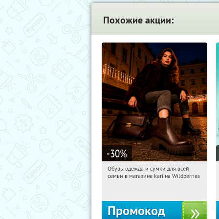
Похожие акции:
-30
%
Обувь, одежда и сумки для всей
13:19:20
Получили:
32
семьи в магазине kari на Wildberries
Россия
Промокод