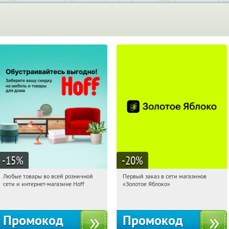
-15
%
-20
%
Любые товары во всей розничной
Первый заказ в сети магазинов
13:19:20
Получили:
83
13:19:20
Получи первым!
сети и интернет-магазине Hoff
«Золотое Яблоко»
Москва, 1-й Волоколамский проезд,
Россия
10с1
Промокод
Промокод