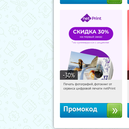
-30
%
Печать фотографий, фотокниг от
13:19:20
Получили:
4
сервиса цифровой печати netPrint
Россия
Промокод