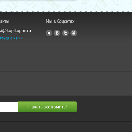
такты
Мы в Соцсетях
si@kupikupon.ru
аться с нами