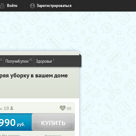
Войти
Зарегистрироваться
48
83
1
ПолучиКупон
Здоровье
еряя уборку в вашем доме
10
(0)
и:
990
КУПИТЬ
руб.
 без скидки: