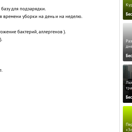
Кур
 базу для подзарядки.
Бе
 времени уборки на день и на неделю.
ожение бактерий, аллергенов ).
.
Ра
дне
Бе
е.
Люб
тра
Бе
Пер
«З