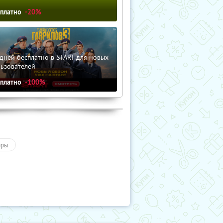
сплатно
-20%
дней бесплатно в START для новых
льзователей
сплатно
-100%
ары