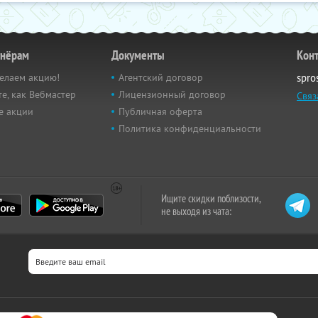
тнёрам
Документы
Кон
елаем акцию!
Агентский договор
spro
е, как Вебмастер
Лицензионный договор
Связ
е акции
Публичная оферта
Политика конфиденциальности
Ищите скидки поблизости,
не выходя из чата: