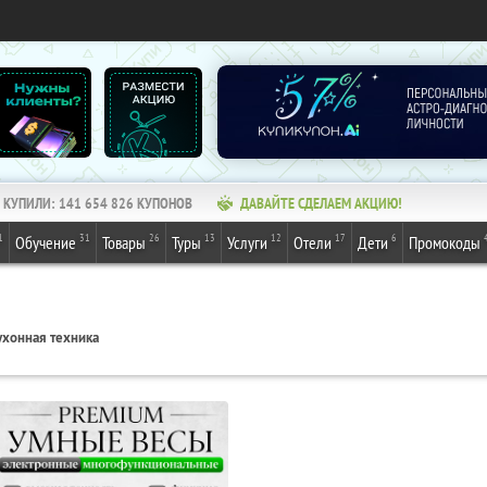
КУПИЛИ:
141 654 826
КУПОНОВ
ДАВАЙТЕ СДЕЛАЕМ АКЦИЮ!
1
31
26
13
12
17
6
Обучение
Товары
Туры
Услуги
Отели
Дети
Промокоды
ухонная техника