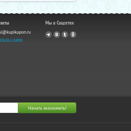
такты
Мы в Соцсетях
si@kupikupon.ru
аться с нами