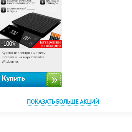
-100
%
Кухонные электронные весы
23:07:45
Получили:
432
KitchenOK на маркетплейсе
Россия
Wildberries
Купить
ПОКАЗАТЬ БОЛЬШЕ АКЦИЙ