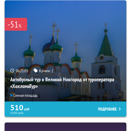
-51
%
06:21:04
Купили:
2
Автобусный тур в Великий Новгород от туроператора
«ХохломаТур»
Сенная площадь
510
ПОДРОБНЕЕ
руб.
5190
руб.