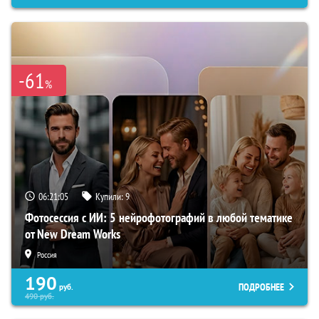
-61
%
06:21:04
Купили:
9
Фотосессия с ИИ: 5 нейрофотографий в любой тематике
от New Dream Works
Россия
190
ПОДРОБНЕЕ
руб.
490
руб.