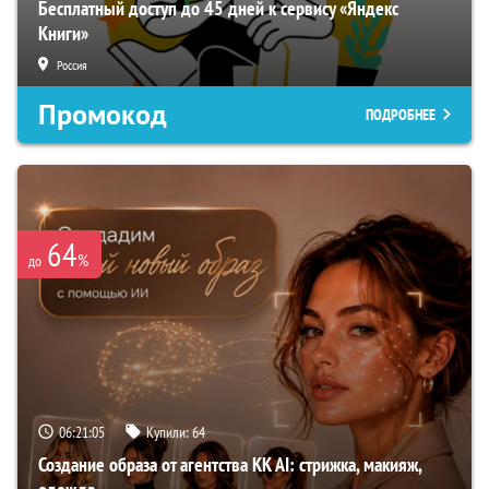
Бесплатный доступ до 45 дней к сервису «Яндекс
Книги»
Россия
Промокод
ПОДРОБНЕЕ
64
%
до
06:21:04
Купили:
64
Создание образа от агентства KK AI: стрижка, макияж,