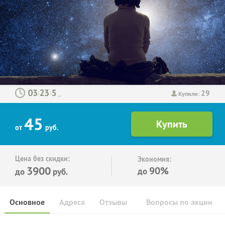
29
:
:
Купили:
45
от
руб.
Цена без скидки:
Экономия:
3900
90%
до
до
руб.
Основное
Адреса
Отзывы
Вопросы по акции