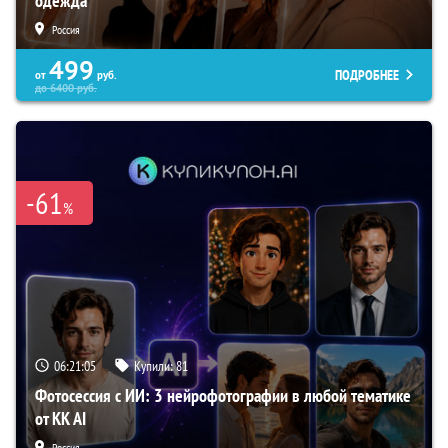
одежда
Россия
499
ПОДРОБНЕЕ
от
руб.
до
6400
руб.
-61
%
06:21:04
Купили:
81
Фотосессия с ИИ: 3 нейрофотографии в любой тематике
от KK AI
Россия