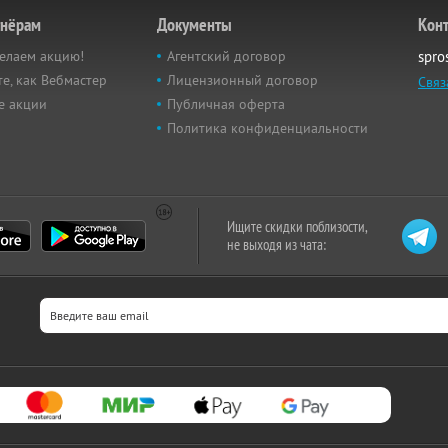
тнёрам
Документы
Кон
елаем акцию!
Агентский договор
spro
е, как Вебмастер
Лицензионный договор
Связ
е акции
Публичная оферта
Политика конфиденциальности
Ищите скидки поблизости,
не выходя из чата: