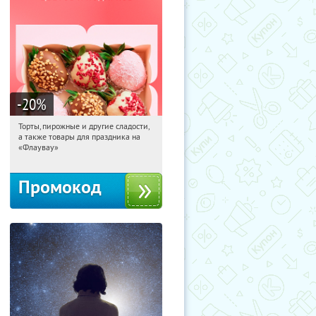
-20
%
Торты, пирожные и другие сладости,
05:46:09
Получили:
6
а также товары для праздника на
Россия
«Флаувау»
Промокод