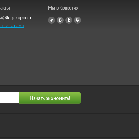
такты
Мы в Соцсетях
si@kupikupon.ru
аться с нами