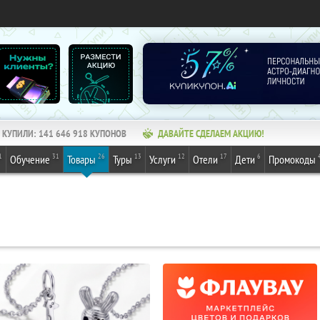
КУПИЛИ:
141 646 918
КУПОНОВ
ДАВАЙТЕ СДЕЛАЕМ АКЦИЮ!
1
31
26
13
12
17
6
Обучение
Товары
Туры
Услуги
Отели
Дети
Промокоды