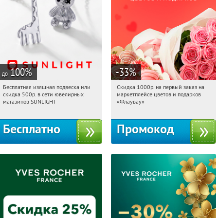
100
%
-33
%
до
Бесплатная изящная подвеска или
Скидка 1000р. на первый заказ на
05:46:09
Получили:
73
05:46:09
Получили:
18
скидка 500р. в сети ювелирных
маркетплейсе цветов и подарков
Россия
Россия
магазинов SUNLIGHT
«Флаувау»
Бесплатно
Промокод