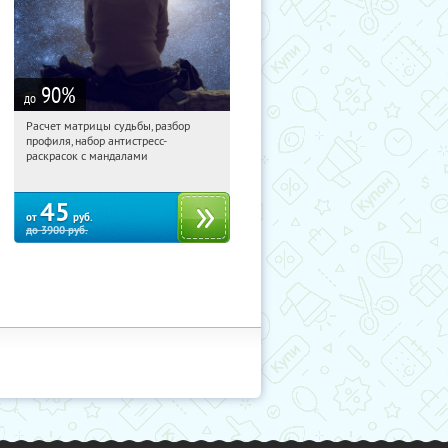
90
%
до
Расчет матрицы судьбы, разбор
05:46:09
Купили:
29
профиля, набор антистресс-
Россия
раскрасок с мандалами
45
от
руб.
до
3900
руб.