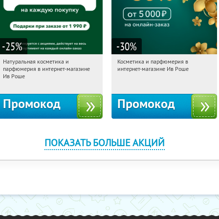
-25
%
-30
%
Натуральная косметика и
Косметика и парфюмерия в
05:46:09
Получили:
1
05:46:09
Получили:
2
парфюмерия в интернет-магазине
интернет-магазине Ив Роше
Россия
Россия
Ив Роше
Промокод
Промокод
ПОКАЗАТЬ БОЛЬШЕ АКЦИЙ