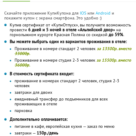
Скачайте приложение КупиКупона для
IOS
или
Android
и
покажите купон с экрана смартфона. Это удобно :)
Купив сертификат от «КупиОтпуск», вы получаете возможность
провести
6 дней и 5 ночей в отеле «Альпийский двор»
на
горнолыжном курорте Красная Поляна со скидкой
до 59%
.
Вы можете выбрать один из вариантов проживания в отеле:
Проживание в номере стандарт 2 человек
за 13500р. вместо
33000р
.
Проживание в номере студия 2-3 человек
за 15500р. вместо
36000р
.
В стоимость сертификата входит:
проживание в номерах стандарт 2 человек, студия 2-3
человек
завтраки для двоих
ежедневный трансфер до подъемников для всех
проживающих в отеле
парковка
Дополнительно оплачивается:
питание в кафе, европейская кухня — заказ по меню
завтраки —
150р./день