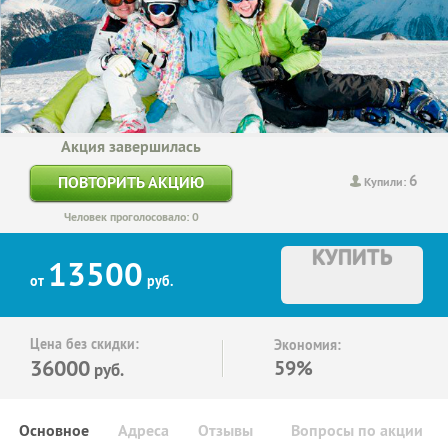
Акция завершилась
6
ПОВТОРИТЬ АКЦИЮ
Купили:
Человек проголосовало: 0
КУПИТЬ
13500
от
руб.
Цена без скидки:
Экономия:
36000
59%
руб.
Основное
Адреса
Отзывы
Вопросы по акции