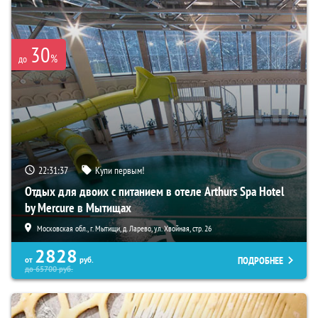
30
%
до
22:31:36
Купи первым!
Отдых для двоих с питанием в отеле Arthurs Spa Hotel
by Mercure в Мытищах
Московская обл., г. Мытищи, д. Ларево, ул. Хвойная, стр. 26
2828
ПОДРОБНЕЕ
от
руб.
до
65700
руб.