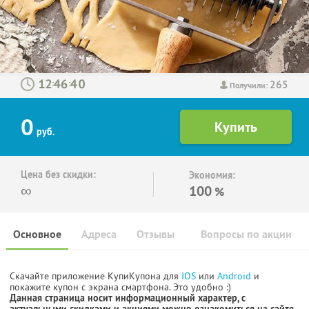
265
:
:
Получили:
0
руб.
Цена без скидки:
Экономия:
∞
100
%
Основное
Адреса
Отзывы
Вопросы по акции
Скачайте приложение КупиКупона для
IOS
или
Android
и
покажите купон с экрана смартфона. Это удобно :)
Данная страница носит информационный характер, с