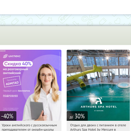
-40
%
30
%
до
Уроки английского с русскоязычным
Отдых для двоих с питанием в отеле
09:27:45
Получи первым!
09:27:45
Купи первым!
преподавателем от онлайн-школы
Arthurs Spa Hotel by Mercure в