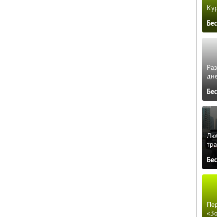
Кур
Бе
Ра
дне
Бе
Люб
тра
Бе
Пер
«З