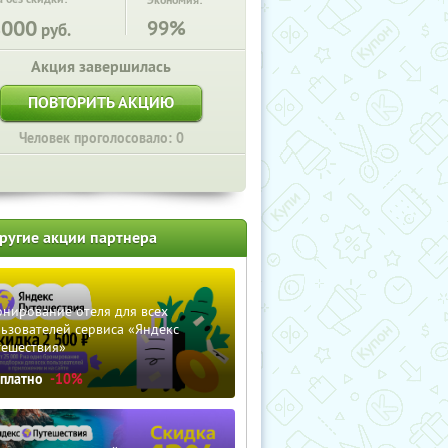
Экономия:
8000
99%
руб.
Акция завершилась
ПОВТОРИТЬ АКЦИЮ
Человек проголосовало: 0
ругие акции партнера
нирование отеля для всех
ьзователей сервиса «Яндекс
тешествия»
сплатно
-10%