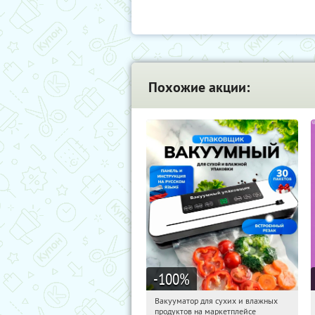
Похожие акции:
-100
%
Вакууматор для сухих и влажных
09:27:45
Получили:
191
продуктов на маркетплейсе