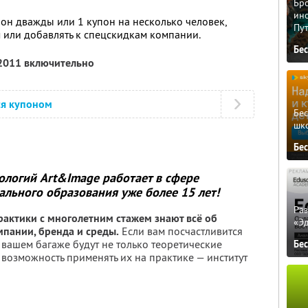
Бро
ино
он дважды или 1 купон на несколько человек,
Пу
 или добавлять к спецскидкам компании.
Бе
 2011 включительно
ся купоном
Бе
шк
Бе
ологий Art&Image работает в сфере
льного образования уже более 15 лет!
Ра
актики с многолетним стажем знают всё об
«Э
пании, бренда и среды.
Если вам посчастливится
в вашем багаже будут не только теоретические
Бе
 возможность применять их на практике — институт