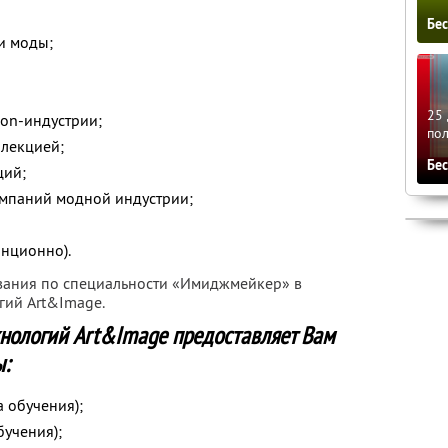
Бе
и моды;
25 
ion-индустрии;
по
лекцией;
Бе
ций;
мпаний модной индустрии;
анционно).
вания по специальности «Имиджмейкер» в
гий Art&Image.
хнологий Art&Image предоставляет Вам
:
 обучения);
бучения);