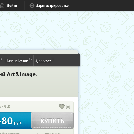
Войти
Зарегистрироваться
48
83
1
ПолучиКупон
Здоровье
ий Art&Image.
3
(0)
и:
480
КУПИТЬ
руб.
 без скидки: