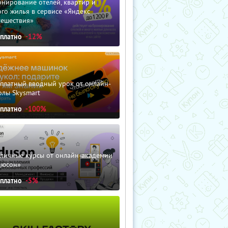
нирование отелей, квартир и
го жилья в сервисе «Яндекс
тешествия»
сплатно
-12%
сплатный вводный урок от онлайн-
олы Skysmart
сплатно
-100%
зличные курсы от онлайн-академии
дюсон»
сплатно
-5%