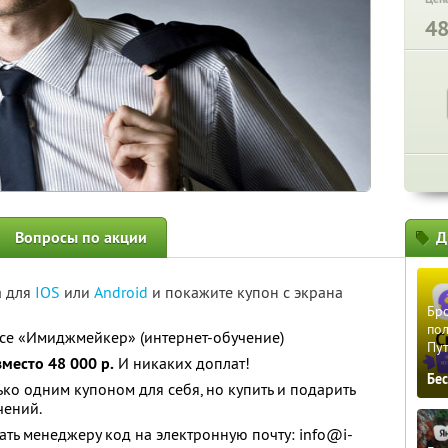
4
Вопросы по акции
Д
а для
IOS
или
Android
и покажите купон с экрана
Бро
пол
се «Имиджмейкер» (интернет-обучение)
Пу
вместо 48 000 р.
И никаких доплат!
Бе
ко одним купоном для себя, но купить и подарить
чений.
ать менеджеру код на электронную почту: info@i-