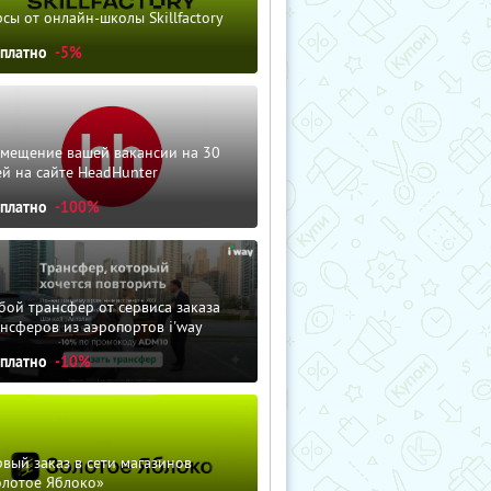
сы от онлайн-школы Skillfactory
сплатно
-5%
змещение вашей вакансии на 30
й на сайте HeadHunter
сплатно
-100%
ой трансфер от сервиса заказа
нсферов из аэропортов i'way
сплатно
-10%
вый заказ в сети магазинов
олотое Яблоко»