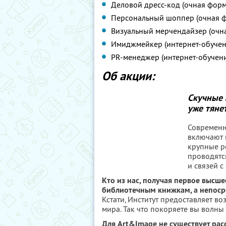
Деловой дресс-код (очная форм
Персональный шоппер (очная ф
Визуальный мерчендайзер (очн
Имиджмейкер (интернет-обучен
PR-менеджер (интернет-обучени
Об акции:
Скучные 
уже тяне
Современн
включают 
крупные р
проводятс
и связей с
Кто из нас, получая первое высше
библиотечным книжкам, а непосре
Кстати, Институт предоставляет в
мира. Так что покоряете вы волны
Для Art&Image не существует рас