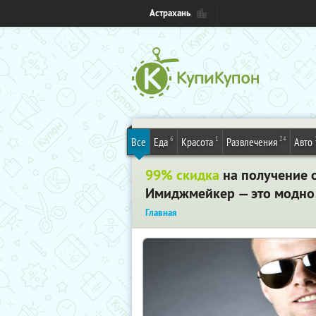
Астрахань
6
1
24
Все
Еда
Красота
Развлечения
Авто
99% скидка
на получение 
Имиджмейкер — это модно!
Главная