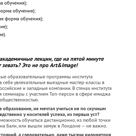
а обучения);
орма обучения);
ая форма обучения);
ие);
е).
академичные лекции, где на пятой минуте
т зевать? Это не про Art&Image!
ые образовательные программы института
в себя увлекательные выездные мастер-классы в
оссийские и западные компании. В стенах института
я семинары с участием Топ-персон в сфере имиджа
 общественностью.
е образование, не мечтал учиться не по скучным
дственно у носителей успеха, из первых уст?
озможность обучаться дистанционно, из любой точки
 на Бали, или вышли замуж в Лондоне — не важно.
стояний, а следовательно, даже тысячи километров