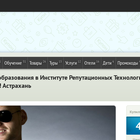
1
31
26
13
12
16
6
Обучение
Товары
Туры
Услуги
Отели
Дети
Промокоды
образования в Институте Репутационных Технолог
 Астрахань
Купил
Цена