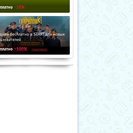
сплатно
-20%
дней бесплатно в START для новых
льзователей
сплатно
-100%