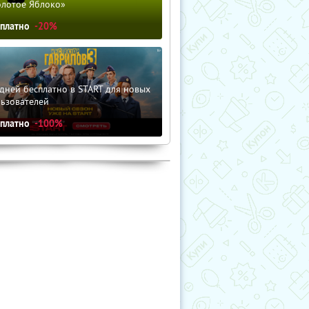
олотое Яблоко»
сплатно
-20%
дней бесплатно в START для новых
льзователей
сплатно
-100%