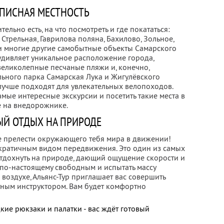
ПИСНАЯ МЕСТНОСТЬ
ельно есть, на что посмотреть и где покататься:
Стрельная, Гаврилова поляна, Бахилово, Зольное,
и многие другие самобытные объекты Самарского
 удивляет уникальное расположение города,
великолепные песчаные пляжи и, конечно,
ного парка Самарская Лука и Жигулёвского
 лучше подходят для увлекательных велопоходов.
мые интересные экскурсии и посетить такие места в
е на внедорожнике.
Й ОТДЫХ НА ПРИРОДЕ
се прелести окружающего тебя мира в движении!
кратичным видом передвижения. Это один из самых
тдохнуть на природе, дающий ощущение скорости и
ь по-настоящему свободным и испытать массу
воздухе, Альянс-Тур приглашает вас совершить
ным инструктором. Вам будет комфортно
кие рюкзаки и палатки - вас ждёт готовый