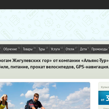
1
31
26
13
12
17
6
Обучение
Товары
Туры
Услуги
Отели
Дети
Промокоды
огам Жигулевских гор» от компании «Альянс-Тур»:
ле, питание, прокат велосипедов, GPS-навигация
Купил
от
Цена