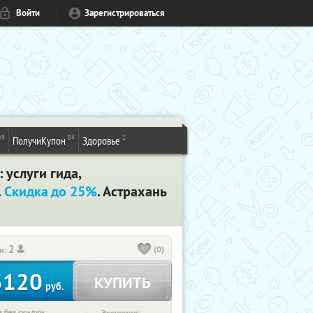
Войти
Зарегистрироваться
49
84
1
ПолучиКупон
Здоровье
 услуги гида,
.
Скидка до 25%
. Астрахань
2
(0)
и:
3120
КУПИТЬ
руб.
 без скидки: