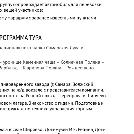
группу сопровождает автомобиль для перевозки
х вещей участников;
ому маршруту с заранее известными пунктами
РОГРАММА ТУРА
национального парка Самарская Лука и
– урочище Каменная чаша – Солнечная Поляна –
 Верблюд – Гаврилова Поляна – Рождествено
 пивоваренного завода (г. Самара, Волжский
одних на ж/д вокзале с представителем компании.
нспорте на Речной вокзал. Переправа в Ширяево.
овом лагере. Знакомство с гидами. Подготовка к
 инструктаж по технике управления горным
са в селе Ширяево: Дом-музей И.Е. Репина, Дом-