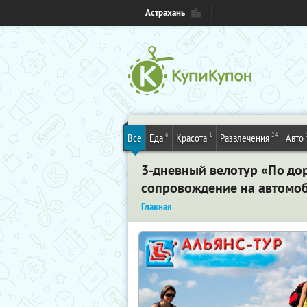
Астрахань
6
1
24
Все
Еда
Красота
Развлечения
Авто
3-дневный велотур «По дор
сопровождение на автомоби
Главная