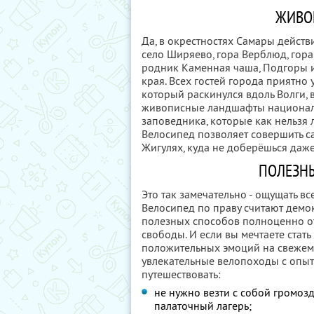
ЖИВО
Да, в окрестностях Самары действит
село Ширяево, гора Верблюд, гора 
родник Каменная чаша, Подгоры 
края. Всех гостей города приятно
который раскинулся вдоль Волги, 
живописные ландшафты националь
заповедника, которые как нельзя
Велосипед позволяет совершить са
Жигулях, куда не доберёшься даж
ПОЛЕЗНЫ
Это так замечательно - ощущать в
Велосипед по праву считают демо
полезных способов полноценно о
свободы. И если вы мечтаете стат
положительных эмоций на свежем 
увлекательные велопоходы с опыт
путешествовать:
не нужно везти с собой громозд
палаточный лагерь;