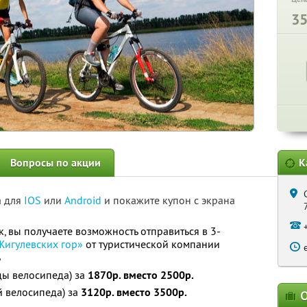
3
Вопросы по акции
К
а для
IOS
или
Android
и покажите купон с экрана
, вы получаете возможность отправиться в 3-
Жигулевских гор»
от туристической компании
%
ды велосипеда) за
1870р. вместо 2500р.
й велосипеда) за
3120р. вместо 3500р.
О