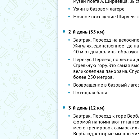
музей поэта А. Ширяевца, Выс
Ужин в базовом лагере.
Ночное посещение Ширяевск
2-й день (35 км)
Завтрак. Переезд на велосип
Жигулях, единственное где н
40 м от дна долины образуют
Перекус. Переезд по лесной 
Стрельную гору. Это самая вы
великолепная панорама. Спу
более 250 метров.
Возвращение в базовый лагер
Походная баня.
3-й день (12 км)
Завтрак. Переезд к горе Верб
формой напоминают гигантск
место тренировок самарских 
Верблюд, которые мы посетим