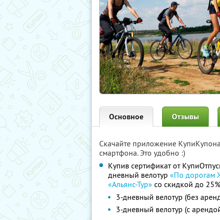
Основное
Отзывы
Скачайте приложение КупиКупон
смартфона. Это удобно :)
Купив сертификат от КупиОтпуск
дневный велотур
«По дорогам 
«Альянс-Тур»
со скидкой до 25
3-дневный велотур (без арен
3-дневный велотур (с арендо