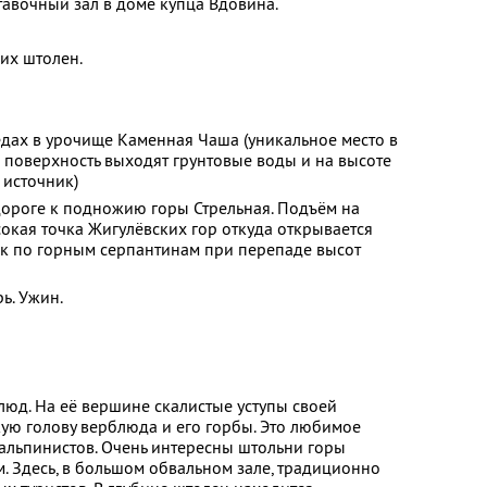
тавочный зал в доме купца Вдовина.
их штолен.
едах в урочище Каменная Чаша (уникальное место в
а поверхность выходят грунтовые воды и на высоте
 источник)
дороге к подножию горы Стрельная. Подъём на
сокая точка Жигулёвских гор откуда открывается
ск по горным серпантинам при перепаде высот
ь. Ужин.
люд. На её вершине скалистые уступы своей
ую голову верблюда и его горбы. Это любимое
альпинистов. Очень интересны штольни горы
. Здесь, в большом обвальном зале, традиционно