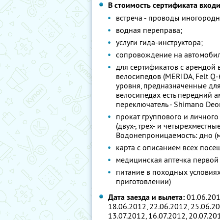
В стоимость сертификата входи
встреча - проводы иногородн
водная переправа;
услуги гида-инструктора;
сопровождение на автомобил
для сертификатов с арендой
велосипедов (MERIDA, Felt Q-
уровня, предназначенные для
велосипедах есть передний 
переключатель - Shimano Deor
прокат группового и личног
(двух-, трех- и четырехместные
Водонепроницаемость: дно (мм)
карта с описанием всех посещ
медицинская аптечка первой
питание в походных условиях
приготовлении)
Дата заезда и вылета:
01.06.2012
18.06.2012, 22.06.2012, 25.06.20
13.07.2012, 16.07.2012, 20.07.201