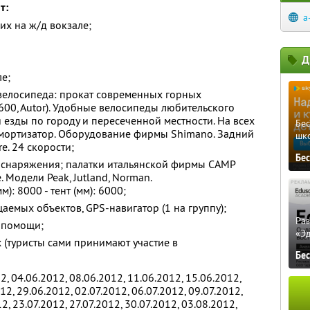
т:
a
их на ж/д вокзале;
Д
е;
 велосипеда: прокат современных горных
600, Autor). Удобные велосипеды любительского
 езды по городу и пересеченной местности. На всех
Бе
амортизатор. Оборудование фирмы Shimano. Задний
шк
e. 24 скорости;
Бе
о снаряжения; палатки итальянской фирмы CAMP
. Модели Peak, Jutland, Norman.
: 8000 - тент (мм): 6000;
аемых объектов, GPS-навигатор (1 на группу);
Ра
 помощи;
«Э
 (туристы сами принимают участие в
Бе
, 04.06.2012, 08.06.2012, 11.06.2012, 15.06.2012,
12, 29.06.2012, 02.07.2012, 06.07.2012, 09.07.2012,
2, 23.07.2012, 27.07.2012, 30.07.2012, 03.08.2012,