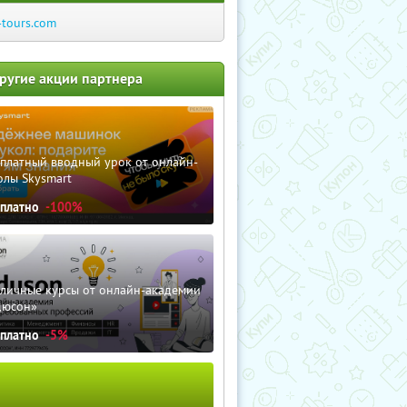
-tours.com
ругие акции партнера
сплатный вводный урок от онлайн-
олы Skysmart
сплатно
-100%
зличные курсы от онлайн-академии
дюсон»
сплатно
-5%