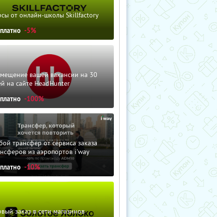
сы от онлайн-школы Skillfactory
сплатно
-5%
змещение вашей вакансии на 30
й на сайте HeadHunter
сплатно
-100%
ой трансфер от сервиса заказа
нсферов из аэропортов i'way
сплатно
-10%
вый заказ в сети магазинов