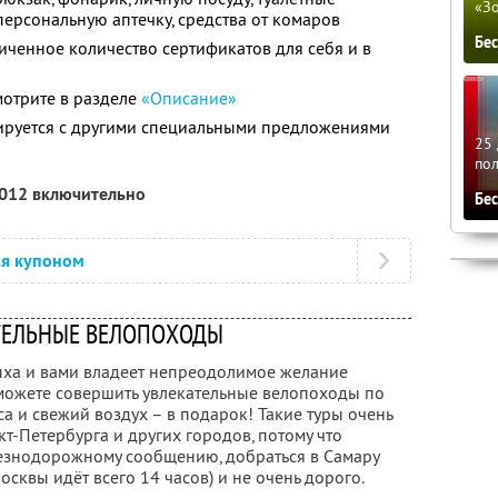
«З
персональную аптечку, средства от комаров
Бе
ченное количество сертификатов для себя и в
мотрите в разделе
«Описание»
мируется с другими специальными предложениями
25 
по
2012 включительно
Бе
ся купоном
ТЕЛЬНЫЕ ВЕЛОПОХОДЫ
дыха и вами владеет непреодолимое желание
ы можете совершить увлекательные велопоходы по
а и свежий воздух – в подарок! Такие туры очень
т-Петербурга и других городов, потому что
езнодорожному сообщению, добраться в Самару
осквы идёт всего 14 часов) и не очень дорого.