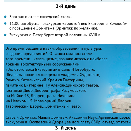
2-й день
Завтрак в отеле «шведский стол».
11:00 автобусная экскурсия «Золотой век Екатерины Великой»
с посещением Эрмитажа (Эрмитаж по желанию).
Экскурсия о Петербурге второй половины XVIII в.
Это время расцвета науки, образования и культуры,
создания предприятий. О самом модном стиле
того времени - классицизме, познакомитесь с наиболее
яркими архитектурными сооружениями
«Золотого века Екатерины» в Санкт-Петербурге.
Шедевры эпохи классицизма: Академия Художеств,
Римско-Католический Храм св.Екатерины,
памятник Екатерине II у Александринского театра,
Гостиный Двор, Дворец графа Разумовского
на Мойке 48, Дворец графа Чичерина
на Невском 15, Мраморный Дворец,
Таврический Дворец, Эрмитажный Театр,
Старый Эрмитаж, Малый Эрмитаж, Академия Наук, Армянская церков
экскурсия в Юсуповский Дворец за доп. плату 650р. отъезд от гости
3 -й день