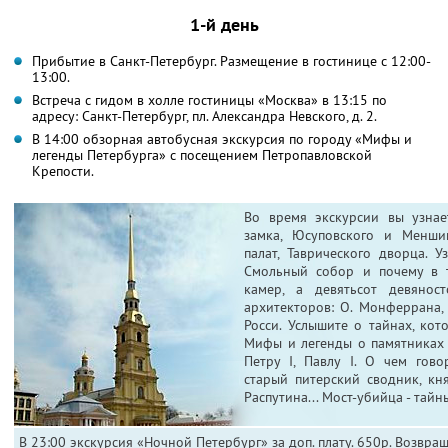
1-й день
Прибытие в Санкт-Петербург. Размещение в гостинице с 12:00-
13:00.
Встреча с гидом в холле гостиницы «Москва» в 13:15 по
адресу: Санкт-Петербург, пл. Александра Невского, д. 2.
В 14:00 обзорная автобусная экскурсия по городу «Мифы и
легенды Петербурга» с посещением Петропавловской
Крепости.
Во время экскурсии вы узнае
замка, Юсуповского и Менши
палат, Таврического дворца. У
Смольный собор и почему в 
камер, а девятьсот девяност
архитекторов: О. Монферрана, Б
Росси. Услышите о тайнах, ко
Мифы и легенды о памятниках
Петру I, Павлу I. О чем гово
старый питерский сводник, кня
Распутина... Мост-убийца - тайн
В 23:00 экскурсия «Ночной Петербург» за доп. плату. 650р. Возвра