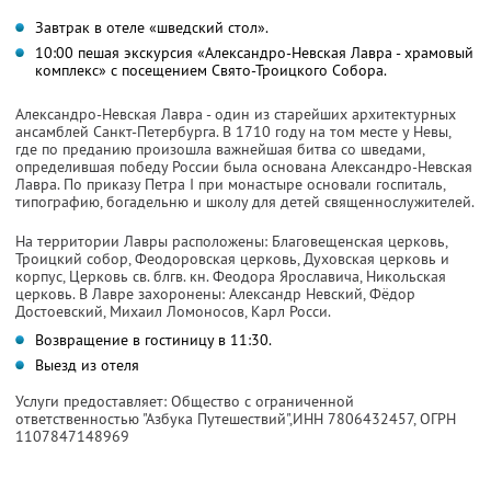
Завтрак в отеле «шведский стол».
10:00 пешая экскурсия «Александро-Невская Лавра - храмовый
комплекс» с посещением Свято-Троицкого Собора.
Александро-Невская Лавра - один из старейших архитектурных
ансамблей Санкт-Петербурга. В 1710 году на том месте у Невы,
где по преданию произошла важнейшая битва со шведами,
определившая победу России была основана Александро-Невская
Лавра. По приказу Петра I при монастыре основали госпиталь,
типографию, богадельню и школу для детей священнослужителей.
На территории Лавры расположены: Благовещенская церковь,
Троицкий собор, Феодоровская церковь, Духовская церковь и
корпус, Церковь св. блгв. кн. Феодора Ярославича, Никольская
церковь. В Лавре захоронены: Александр Невский, Фёдор
Достоевский, Михаил Ломоносов, Карл Росси.
Возвращение в гостиницу в 11:30.
Выезд из отеля
Услуги предоставляет: Общество с ограниченной
ответственностью "Азбука Путешествий",
ИНН 7806432457
, ОГРН
1107847148969