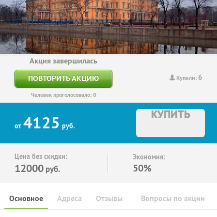
Акция завершилась
6
ПОВТОРИТЬ АКЦИЮ
Купили:
Человек проголосовало: 0
КУПИТЬ
4125
от
руб.
Цена без скидки:
Экономия:
12000
50%
руб.
Основное
Адреса
Отзывы
Вопросы по акции