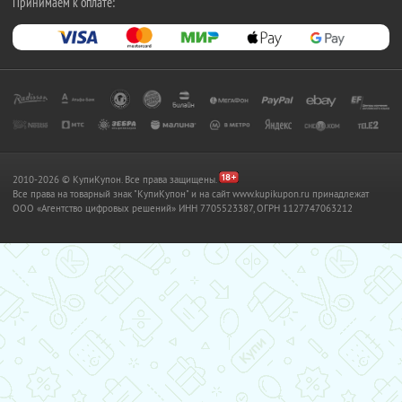
Принимаем к оплате:
2010-2026 © КупиКупон. Все права защищены.
Все права на товарный знак "КупиКупон" и на сайт www.kupikupon.ru принадлежат
OOO «Агентство цифровых решений» ИНН 7705523387, ОГРН 1127747063212