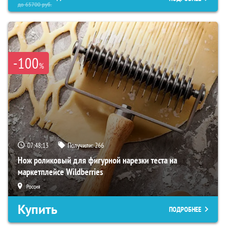
до
65700
руб.
-100
%
07:48:12
Получили:
266
Нож роликовый для фигурной нарезки теста на
маркетплейсе Wildberries
Россия
Купить
ПОДРОБНЕЕ