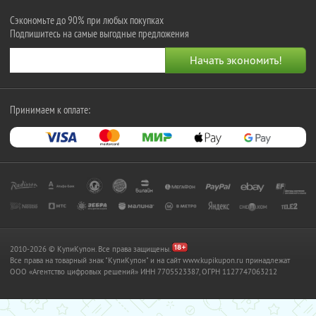
Сэкономьте до 90% при любых покупках
Подпишитесь на самые выгодные предложения
Принимаем к оплате:
2010-2026 © КупиКупон. Все права защищены.
Все права на товарный знак "КупиКупон" и на сайт www.kupikupon.ru принадлежат
OOO «Агентство цифровых решений» ИНН 7705523387, ОГРН 1127747063212