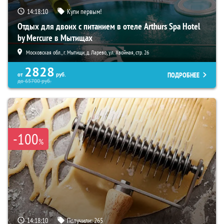
14:18:09
Купи первым!
Отдых для двоих с питанием в отеле Arthurs Spa Hotel
by Mercure в Мытищах
Московская обл., г. Мытищи, д. Ларево, ул. Хвойная, стр. 26
2828
ПОДРОБНЕЕ
от
руб.
до
65700
руб.
-100
%
14:18:09
Получили:
265