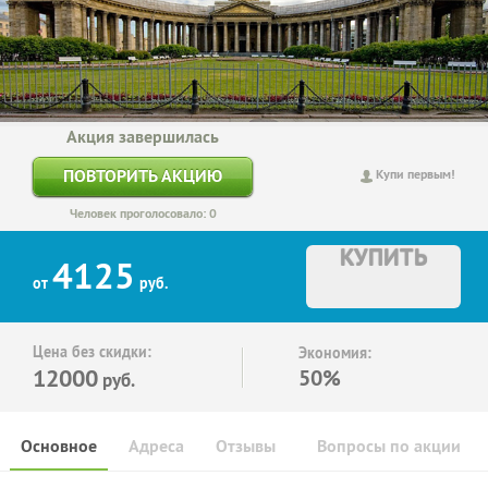
Акция завершилась
ПОВТОРИТЬ АКЦИЮ
Купи первым!
Человек проголосовало: 0
КУПИТЬ
4125
от
руб.
Цена без скидки:
Экономия:
12000
50%
руб.
Основное
Адреса
Отзывы
Вопросы по акции