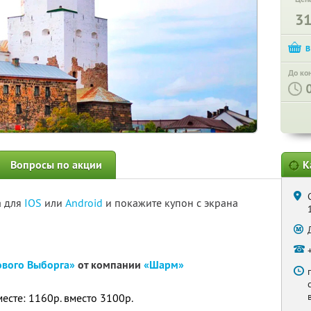
3
До ко
Вопросы по акции
К
а для
IOS
или
Android
и покажите купон с экрана
ового Выборга»
от компании
«Шарм»
месте: 1160р. вместо 3100р.