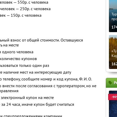
еловек — 550р. с человека
человек — 250р. с человека
Тур
век — 150р. с человека
пр
17
ьный взнос от общей стоимости. Оставшуюся
ь на месте
«Ту
я одного человека
Кар
количество купонов
16
зоваться только один раз
е наличие мест на интересующую дату
о телефону, сообщите номер и код купона,
Ф. И. О.
Р
 внести после согласования с туроператором, но не
тправления
 электронный купон на месте
-90
за 24 часа, иначе купон будет считаться
ими спецпредложениями компании