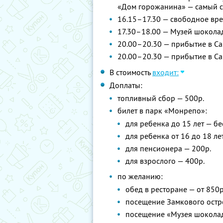
«Дом горожанина» — самый с
16.15–17.30 — свободное вре
17.30–18.00 — Музей шокола
20.00–20.30 — прибытие в Сан
20.00–20.30 — прибытие в Са
В стоимость
входит:
Доплаты:
топливный сбор — 500р.
билет в парк «Монрепо»:
для ребенка до 15 лет — б
для ребенка от 16 до 18 ле
для пенсионера — 200р.
для взрослого — 400р.
по желанию:
обед в ресторане — от 850р
посещение Замкового остр
посещение «Музея шокола