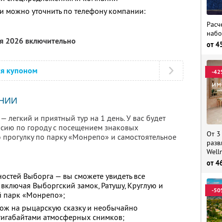
 можно уточнить по телефону компании:
Расч
набо
ря 2026 включительно
от
4
ся купоном
-42
НИИ
 легкий и приятный тур на 1 день. У вас будет
рсию по городу с посещением знаковых
От 3
 прогулку по парку «Монрепо» и самостоятельное
разв
Well
от
4
остей Выборга — вы сможете увидеть все
 включая Выборгский замок, Ратушу, Круглую и
-50
й парк «Монрепо»;
ож на рыцарскую сказку и необычайно
 гигабайтами атмосферных снимков;