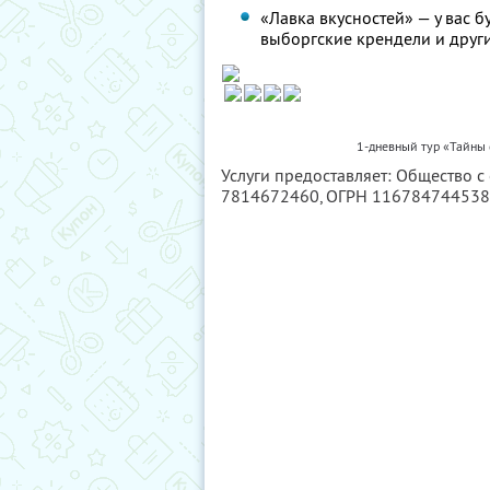
«Лавка вкусностей» — у вас 
выборгские крендели и друг
1-дневный тур «Тайны
Услуги предоставляет: Общество с
7814672460
, ОГРН 11678474453