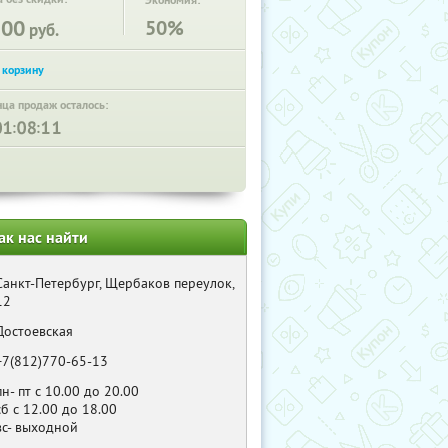
Экономия:
100
50%
руб.
нца продаж осталось:
:
:
ак нас найти
Санкт-Петербург, Щербаков переулок,
12
Достоевская
+7(812)770-65-13
пн- пт с 10.00 до 20.00
сб с 12.00 до 18.00
вс- выходной