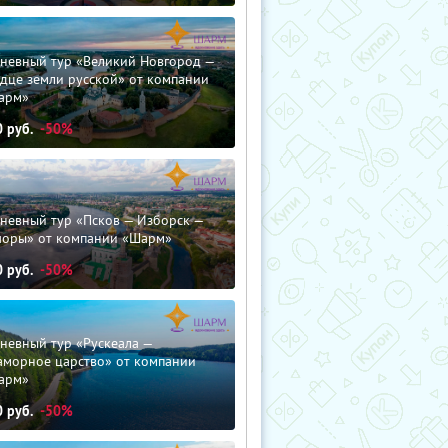
дневный тур «Великий Новгород —
дце земли русской» от компании
арм»
0
руб.
-50%
невный тур «Псков — Изборск —
чоры» от компании «Шарм»
0
руб.
-50%
невный тур «Рускеала —
аморное царство» от компании
арм»
0
руб.
-50%