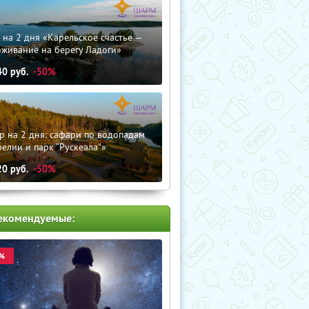
 на 2 дня «Карельское счастье —
оживание на берегу Ладоги»
40
руб.
-50%
р на 2 дня: сафари по водопадам
елии и парк “Рускеала"»
20
руб.
-50%
екомендуемые:
%