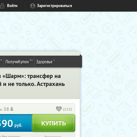
Войти
Зарегистрироваться
49
84
1
ПолучиКупон
Здоровье
и «Шарм»: трансфер на
 и не только. Астрахань
58
(122)
и:
390
руб.
 без скидки: