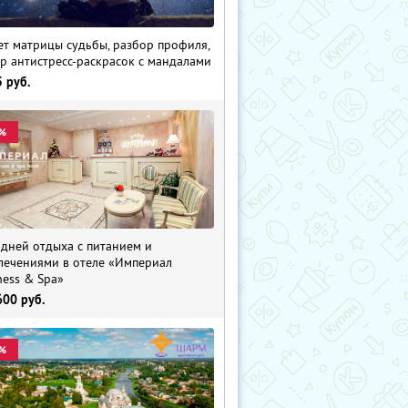
ет матрицы судьбы, разбор профиля,
р антистресс-раскрасок с мандалами
5
руб.
%
 дней отдыха с питанием и
лечениями в отеле «Империал
ness & Spa»
600
руб.
%