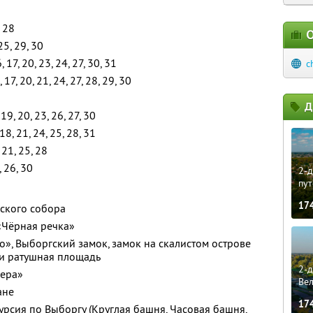
, 28
О
25, 29, 30
6, 17, 20, 23, 24, 27, 30, 31
c
, 17, 20, 21, 24, 27, 28, 29, 30
Д
 19, 20, 23, 26, 27, 30
 18, 21, 24, 25, 28, 31
, 21, 25, 28
, 26, 30
2-д
пут
17
нского собора
 «Чёрная речка»
», Выборгский замок, замок на скалистом острове
 и ратушная площадь
2-д
гера»
Ве
ане
17
урсия по Выборгу (Круглая башня, Часовая башня,