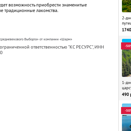
будет возможность приобрести знаменитые
ие традиционные лакомства.
2-дн
путе
174
 средневекового Выборга» от компании «Шарм»
-50
 ограниченной ответственностью "КС РЕСУРС",
ИНН
80
1-дн
царс
490
-50