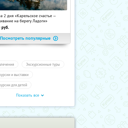
на 2 дня «Карельское счастье —
ивание на берегу Ладоги»
0
руб.
Посмотреть популярные
влечения
Экскурсионные туры
курсии и выставки
курсии для детей
Показать все
обусные экскурсии
ие экскурсии
Экскурсии
кт-Петербург
Туры
влечения