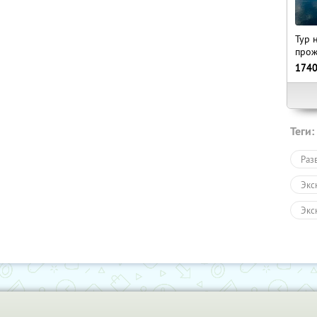
Тур 
прож
174
Теги:
Раз
Экс
Экс
Авт
Пеш
Сан
Раз