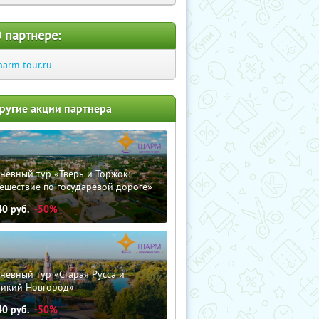
 партнере:
harm-tour.ru
ругие акции партнера
невный тур «Тверь и Торжок:
ешествие по государевой дороге»
40
руб.
-50%
невный тур «Старая Русса и
ликий Новгород»
40
руб.
-50%