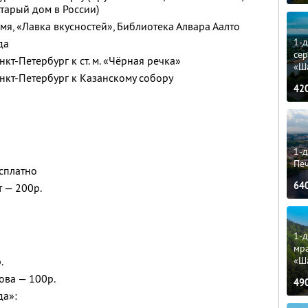
тарый дом в России)
мя, «Лавка вкусностей», Библиотека Алвара Аалто
1-
да
сер
кт-Петербург к ст. м. «Чёрная речка»
«Ш
нкт-Петербург к Казанскому собору
42
1-д
Пе
есплатно
64
т — 200р.
1-д
мр
«Ш
.
ова — 100р.
49
да»: