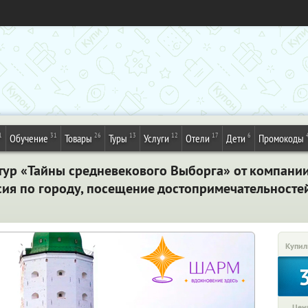
1
31
26
13
12
17
6
Обучение
Товары
Туры
Услуги
Отели
Дети
Промокоды
тур «Тайны средневекового Выборга» от компани
сия по городу, посещение достопримечательностей
Купил
Цена