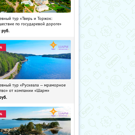
евный тур «Тверь и Торжок:
шествие по государевой дороге»
0
руб.
%
евный тур «Рускеала — мраморное
тво» от компании «Шарм»
руб.
%