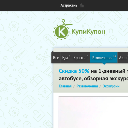
Астрахань
6
1
24
Все
Еда
Красота
Развлечения
Авто
Скидка 50%
на 1-дневный 
автобусе, обзорная экскур
Главная
Развлечения
Экскурсии