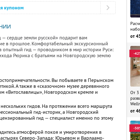
ся купоном
Расч
НИИ
набо
от
4
 — сердце земли русской» подарит вам
вие в прошлое. Комфортабельный экскурсионный
 а опытный гид — проводником в мир истории Руси:
-42
ихода Рюрика с братьями на Новгородскую землю
достопримечательности. Вы побываете в Перынском
етикой. А также в «сказочном» музее деревянного
ом «Витославлицы», Новгородском кремле и
От 3
разв
Well
 нескольких гидов. На протяжении всего маршрута
от
4
фессиональный гид-историк, а Новгородский
цензированный гид — специалист именно по этому
-50
адитесь атмосферой покоя и умиротворения в
астырях Северо-Запада: Юрьевом и Варлаамо-