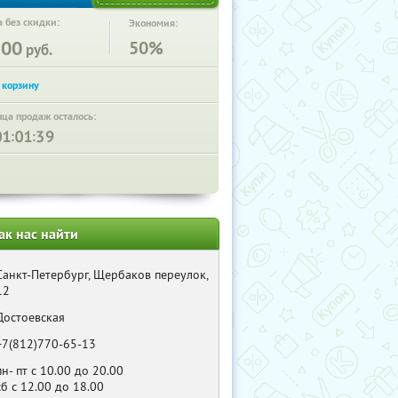
 без скидки:
Экономия:
300
50%
руб.
нца продаж осталось:
:
:
ак нас найти
Санкт-Петербург, Щербаков переулок,
12
Достоевская
+7(812)770-65-13
пн- пт с 10.00 до 20.00
сб с 12.00 до 18.00