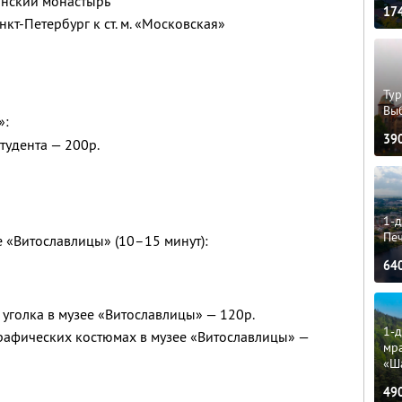
ынский монастырь
17
кт-Петербург к ст. м. «Московская»
Тур
Вы
»:
39
студента — 200р.
1-д
Пе
е «Витославлицы» (10–15 минут):
64
уголка в музее «Витославлицы» — 120р.
1-д
рафических костюмах в музее «Витославлицы» —
мр
«Ш
49