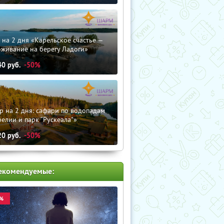
 на 2 дня «Карельское счастье —
оживание на берегу Ладоги»
40
руб.
-50%
р на 2 дня: сафари по водопадам
елии и парк “Рускеала"»
20
руб.
-50%
екомендуемые:
%