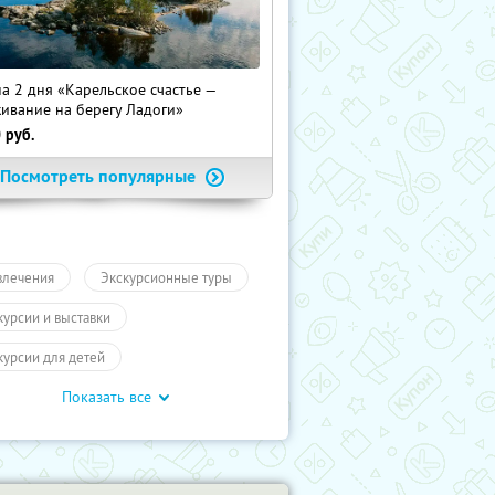
на 2 дня «Карельское счастье —
ивание на берегу Ладоги»
0
руб.
Посмотреть популярные
влечения
Экскурсионные туры
курсии и выставки
курсии для детей
Показать все
обусные экскурсии
ие экскурсии
Экскурсии
отое кольцо
Туры