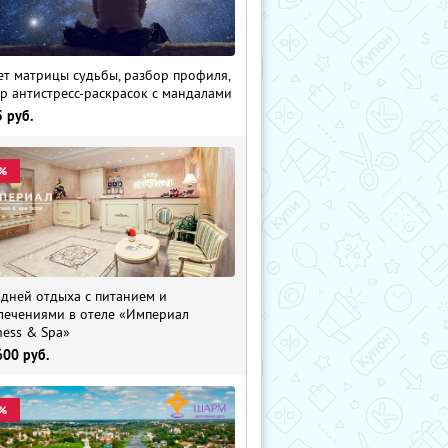
ет матрицы судьбы, разбор профиля,
р антистресс-раскрасок с мандалами
5
руб.
%
 дней отдыха с питанием и
лечениями в отеле «Империал
ness & Spa»
600
руб.
%