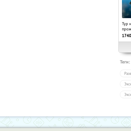
Тур 
прож
174
Теги:
Раз
Экс
Экс
Авт
Пеш
Зол