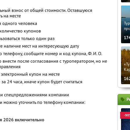
ьный взнос от общей стоимости. Оставшуюся
ь на месте
я одного человека
Тур
пр
количество купонов
17
зоваться только один раз
е наличие мест на интересующую дату
о телефону, сообщите номер и код купона,
Ф. И. О.
 внести после согласования с туроператором, но не
«Ту
тправления
Кар
 электронный купон на месте
16
за 24 часа, иначе купон будет считаться
ими спецпредложениями компании
Р
 можно уточнить по телефону компании:
-90
ря 2026 включительно