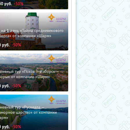
40
руб.
-50%
 на 1 день «Тайны средневекового
борга» от компании «Шарм»
0
руб.
-50%
невный тур «Псков — Изборск —
чоры» от компании «Шарм»
0
руб.
-50%
невный тур «Рускеала —
аморное царство» от компании
арм»
0
руб.
-50%