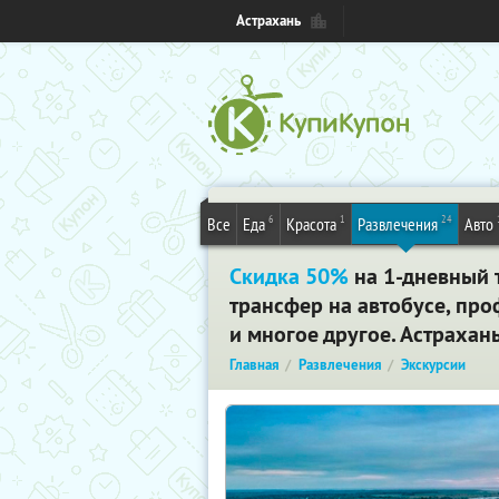
Астрахань
6
1
24
Все
Еда
Красота
Развлечения
Авто
Скидка 50%
на 1-дневный 
трансфер на автобусе, про
и многое другое. Астрахан
Главная
Развлечения
Экскурсии