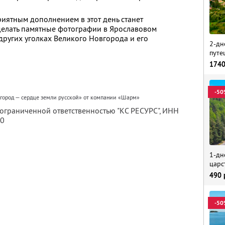
риятным дополнением в этот день станет
сделать памятные фотографии в Ярославовом
других уголках Великого Новгорода и его
2-дн
путе
174
-50
город — сердце земли русской» от компании «Шарм»
 ограниченной ответственностью "КС РЕСУРС",
ИНН
80
1-дн
царс
490
-50