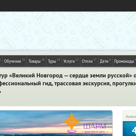
1
31
26
13
12
17
6
Обучение
Товары
Туры
Услуги
Отели
Дети
Промокоды
тур «Великий Новгород — сердце земли русской» 
фессиональный гид, трассовая экскурсия, прогулк
ь
Купил