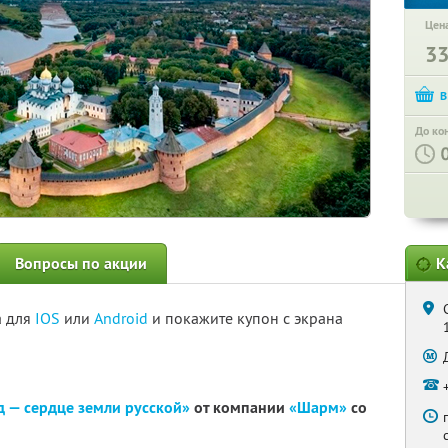
Цена
3
До ко
Вопросы по акции
К
а для
IOS
или
Android
и покажите купон с экрана
 — сердце земли русской»
от компании
«Шарм»
со