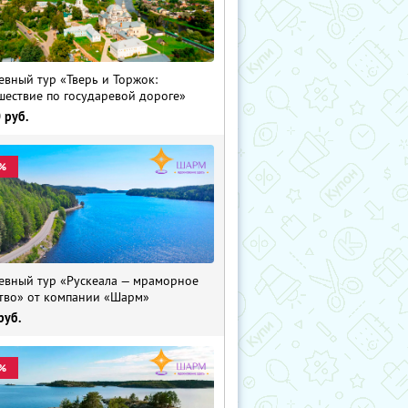
евный тур «Тверь и Торжок:
шествие по государевой дороге»
0
руб.
%
евный тур «Рускеала — мраморное
тво» от компании «Шарм»
руб.
%