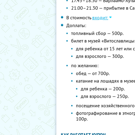
17.45–18.30 — Варлаамо-Хут
21.00–21.30 — прибытие в Сан
В стоимость
входит:
Доплаты:
топливный сбор — 500р.
билет в музей «Витославлицы
для ребенка от 15 лет или 
для взрослого — 300р.
по желанию:
обед — от 700р.
катание на лошадях в музе
для ребенка — 200р.
для взрослого — 250р.
посещение хозяйственного 
фотографирование в этног
100р.