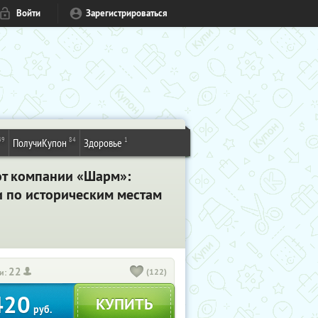
Войти
Зарегистрироваться
49
84
1
ПолучиКупон
Здоровье
от компании «Шарм»:
и по историческим местам
22
(122)
и:
420
руб.