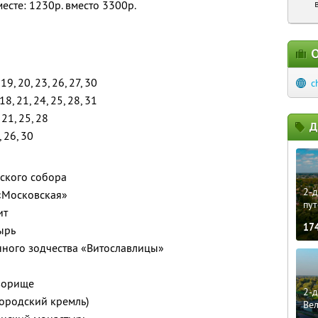
месте: 1230р. вместо 3300р.
О
 19, 20, 23, 26, 27, 30
c
 18, 21, 24, 25, 28, 31
, 21, 25, 28
Д
, 26, 30
нского собора
2-д
 «Московская»
пут
ит
17
ырь
нного зодчества «Витославлицы»
ворище
2-д
ородский кремль)
Ве