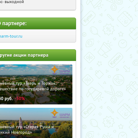
вс- выходной
 партнере:
harm-tour.ru
ругие акции партнера
невный тур «Тверь и Торжок:
ешествие по государевой дороге»
40
руб.
-50%
невный тур «Старая Русса и
ликий Новгород»