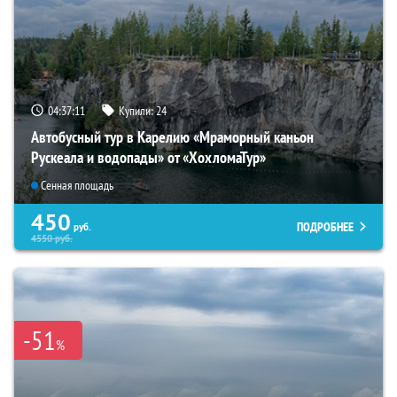
04:37:09
Купили:
24
Автобусный тур в Карелию «Мраморный каньон
Рускеала и водопады» от «ХохломаТур»
Сенная площадь
450
ПОДРОБНЕЕ
руб.
4550
руб.
-51
%