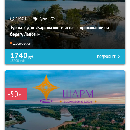
04:37:09
Купили:
39
Тур на 2 дня «Карельское счастье — проживание на
берегу Ладоги»
Достоевская
1740
ПОДРОБНЕЕ
руб.
13900
руб.
-50
%