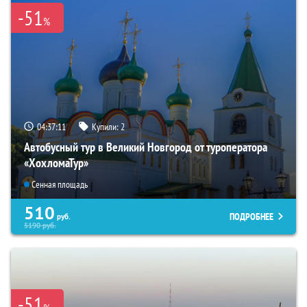
-51
%
04:37:09
Купили:
2
Автобусный тур в Великий Новгород от туроператора
«ХохломаТур»
Сенная площадь
510
ПОДРОБНЕЕ
руб.
5190
руб.
-51