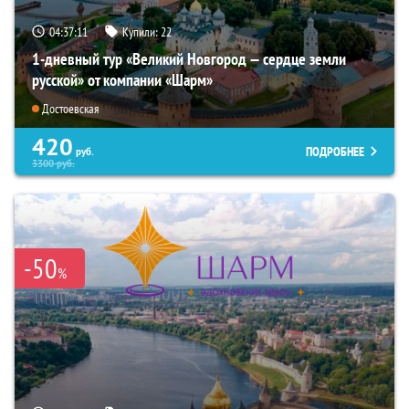
04:37:09
Купили:
22
1-дневный тур «Великий Новгород — сердце земли
русской» от компании «Шарм»
Достоевская
420
ПОДРОБНЕЕ
руб.
3300
руб.
-50
%