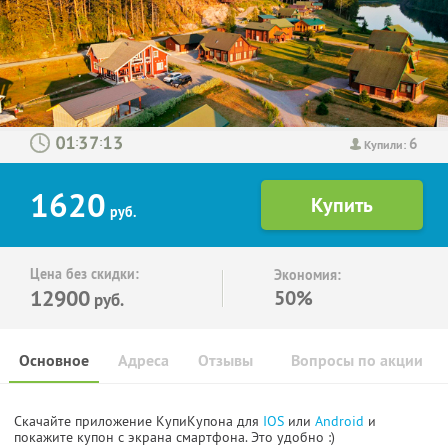
6
:
:
Купили:
1620
руб.
Цена без скидки:
Экономия:
12900
50%
руб.
Основное
Адреса
Отзывы
Вопросы по акции
Скачайте приложение КупиКупона для
IOS
или
Android
и
покажите купон с экрана смартфона. Это удобно :)