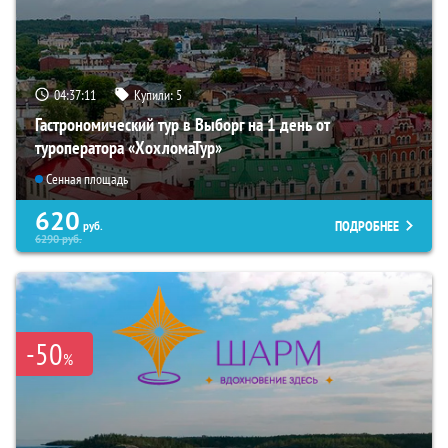
04:37:09
Купили:
5
Гастрономический тур в Выборг на 1 день от
туроператора «ХохломаТур»
Сенная площадь
620
ПОДРОБНЕЕ
руб.
6290
руб.
-50
%