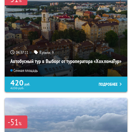
%
04:37:09
Купили:
9
Автобусный тур в Выборг от туроператора «ХохломаТур»
Сенная площадь
420
ПОДРОБНЕЕ
руб.
4230
руб.
-51
%