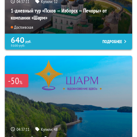
04:37:09
Купили:
12
1-дневный тур «Псков — Изборск — Печоры» от
компании «Шарм»
Достоевская
640
ПОДРОБНЕЕ
руб.
5100
руб.
-50
%
04:37:09
Купили:
48