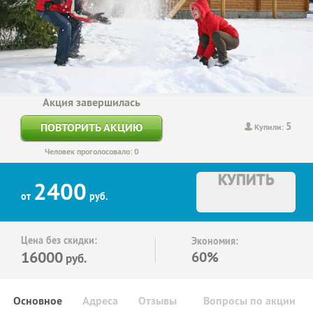
Акция завершилась
5
ПОВТОРИТЬ АКЦИЮ
Купили:
Человек проголосовало: 0
КУПИТЬ
2400
от
руб.
Цена без скидки:
Экономия:
16000
60%
руб.
Основное
Адреса
Отзывы
Вопросы по акции