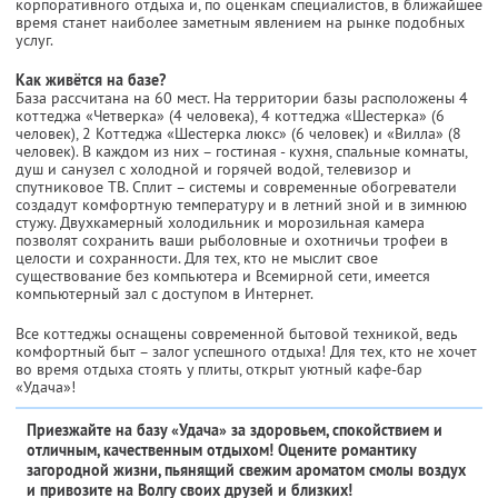
корпоративного отдыха и, по оценкам специалистов, в ближайшее
время станет наиболее заметным явлением на рынке подобных
услуг.
Как живётся на базе?
База рассчитана на 60 мест. На территории базы расположены 4
коттеджа «Четверка» (4 человека), 4 коттеджа «Шестерка» (6
человек), 2 Коттеджа «Шестерка люкс» (6 человек) и «Вилла» (8
человек). В каждом из них – гостиная - кухня, спальные комнаты,
душ и санузел с холодной и горячей водой, телевизор и
спутниковое ТВ. Сплит – системы и современные обогреватели
создадут комфортную температуру и в летний зной и в зимнюю
стужу. Двухкамерный холодильник и морозильная камера
позволят сохранить ваши рыболовные и охотничьи трофеи в
целости и сохранности. Для тех, кто не мыслит свое
существование без компьютера и Всемирной сети, имеется
компьютерный зал с доступом в Интернет.
Все коттеджы оснащены современной бытовой техникой, ведь
комфортный быт – залог успешного отдыха! Для тех, кто не хочет
во время отдыха стоять у плиты, открыт уютный кафе-бар
«Удача»!
Приезжайте на базу «Удача» за здоровьем, спокойствием и
отличным, качественным отдыхом! Оцените романтику
загородной жизни, пьянящий свежим ароматом смолы воздух
и привозите на Волгу своих друзей и близких!