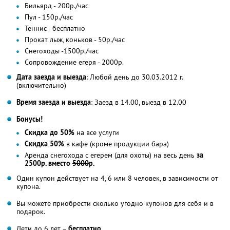
Бильярд - 200р./час
Пул - 150р./час
Теннис - бесплатно
Прокат лыж, коньков - 50р./час
Снегоходы -1500р./час
Сопровождение егеря - 2000р.
Дата заезда и выезда
: Любой день до 30.03.2012 г.
(включительно)
Время заезда и выезда
: Заезд в 14.00, выезд в 12.00
Бонусы!
Скидка до 50%
на все услуги
Скидка 50%
в кафе (кроме продукции бара)
Аренда снегохода с егерем (для охоты) на весь день
за
2500р. вместо
5000
р.
Один купон действует на 4, 6 или 8 человек, в зависимости от
купона.
Вы можете приобрести сколько угодно купонов для себя и в
подарок.
Дети до 6 лет –
бесплатно