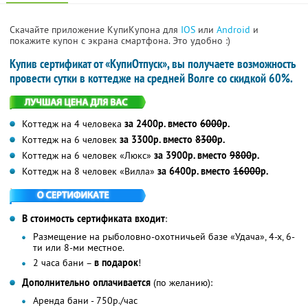
Скачайте приложение КупиКупона для
IOS
или
Android
и
покажите купон с экрана смартфона. Это удобно :)
Купив сертификат от «КупиОтпуск», вы получаете возможность
провести сутки в коттедже на средней Волге со скидкой 60%.
Коттедж на 4 человека
за 2400р. вместо
6000
р.
Коттедж на 6 человек
за 3300р. вместо
8300
р.
Коттедж на 6 человек «Люкс»
за 3900р. вместо
9800
р.
Коттедж на 8 человек «Вилла»
за 6400р. вместо
16000
р.
В стоимость сертификата входит
:
Размещение на рыболовно-охотничьей базе «Удача», 4-х, 6-
ти или 8-ми местное.
2 часа бани –
в подарок
!
Дополнительно оплачивается
(по желанию):
Аренда бани - 750р./час