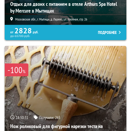
Отдых для двоих с питанием в отеле Arthurs Spa Hotel
by Mercure в Мытищах
Московская обл., г. Мытищи, д. Ларево, ул. Хвойная, стр. 26
2828
ПОДРОБНЕЕ
от
руб.
до
65700
руб.
-100
%
18:50:30
Получили:
265
Нож роликовый для фигурной нарезки теста на