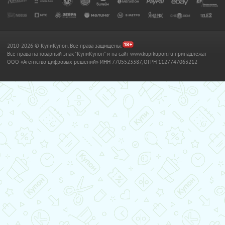
2010-2026 © КупиКупон. Все права защищены.
Все права на товарный знак "КупиКупон" и на сайт www.kupikupon.ru принадлежат
OOO «Агентство цифровых решений» ИНН 7705523387, ОГРН 1127747063212