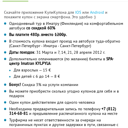
Скачайте приложение КупиКупона для
IOS
или
Android
и
покажите купон с экрана смартфона. Это удобно :)
Однодневный тур в Иматру (Финляндия) на комфортабельном
автобусе
со скидкой 60%
Вы платите 480р. вместо
1200
р.
В стоимость купона входит проезд на автобусе туда-обратно
(Санкт-Петербург - Иматра - Санкт-Петербург)
Даты поездок
: 31 Марта и 7, 14, 21, 28 апреля 2012 г.
Дополнительно оплачиваются (по желанию) билеты в
SPA-
центр Imatran KYLPYLA
:
Для взрослых — 15 €
Для детей с 6 до 14 — 8 €
Бонус!
Скидка 3% на услуги компании
Вы можете приобрести сколько угодно купонов для себя и в
подарок
Один купон действителен для одного человека
Необходима предварительная запись по телефону
+7 (812)
314-68-81
и предъявление распечатанного купона на месте
Турфирма не несет ответственности за очереди на
пограничных пунктах и другие задержки в пути, связанные с