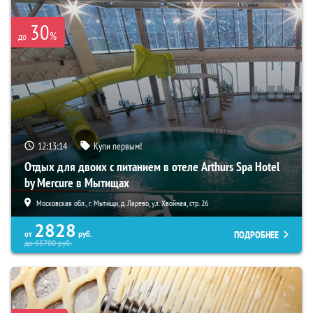
30
%
до
12:13:13
Купи первым!
Отдых для двоих с питанием в отеле Arthurs Spa Hotel
by Mercure в Мытищах
Московская обл., г. Мытищи, д. Ларево, ул. Хвойная, стр. 26
2828
ПОДРОБНЕЕ
от
руб.
до
65700
руб.