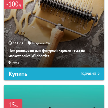
-100
%
12:13:13
Получили:
266
Нож роликовый для фигурной нарезки теста на
маркетплейсе Wildberries
Россия
Купить
ПОДРОБНЕЕ
-15
%