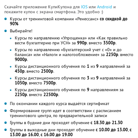
Скачайте приложение КупиКупона для
IOS
или
Android
и
покажите купон с экрана смартфона. Это удобно :)
Курсы от тренинговой компании «Ренессанс»
со скидкой до
90%
Выбирайте!
Курсы по направлению «Упрощенка» или «Как правильно
вести бухгалтерию при УСН» за
990р
. вместо
3500р
.
Курсы по направлению «Бухгалтерский учет с «0» и до
баланса» или «Налоги и налогообложение» за
2250р
. вместо
9000р
.
Курсы дистанционного обучения по
1
из
9
направлений за
450р
. вместо
2500р
.
Курсы дистанционного обучения по
3
из
9
направлений за
1050р
. вместо
7500р
.
Курсы дистанционного обучения по
9
направлениям за
2250р
. вместо
22500р
.
По окончании каждого курса выдаётся сертификат
Формирование групп идет в соответствии с расписанием
тренингового центра, по предварительной записи
Группы в будние дни проходят обучение
с 18.30 до 21.30
Группы в выходные дни проходят обучение
с 10.00 до 13.00
,
с
13.00 до 16.00
,
с 16.00 до 19.00