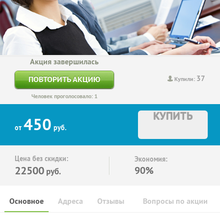
Акция завершилась
37
ПОВТОРИТЬ АКЦИЮ
Купили:
Человек проголосовало: 1
КУПИТЬ
450
от
руб.
Цена без скидки:
Экономия:
22500
90%
руб.
Основное
Адреса
Отзывы
Вопросы по акции