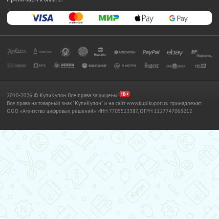
2010-2026 © КупиКупон. Все права защищены.
Все права на товарный знак "КупиКупон" и на сайт www.kupikupon.ru принадлежат
OOO «Агентство цифровых решений» ИНН 7705523387, ОГРН 1127747063212