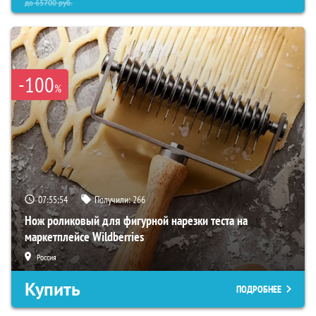
до
65700
руб.
-100
%
07:55:52
Получили:
266
Нож роликовый для фигурной нарезки теста на
маркетплейсе Wildberries
Россия
Купить
ПОДРОБНЕЕ