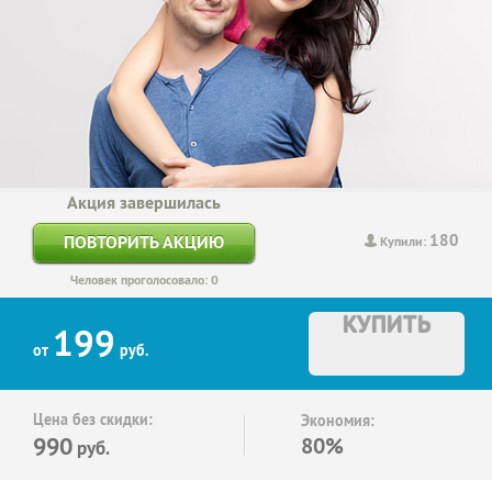
Акция завершилась
180
ПОВТОРИТЬ АКЦИЮ
Купили:
Человек проголосовало: 0
КУПИТЬ
199
от
руб.
Цена без скидки:
Экономия:
990
80%
руб.