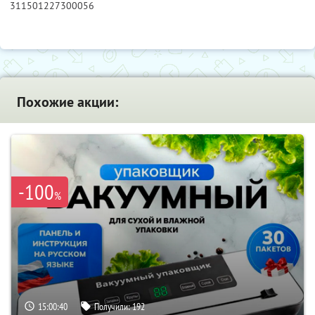
311501227300056
Похожие акции:
-100
%
15:00:39
Получили:
192