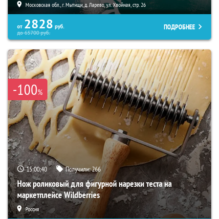
Московская обл., г. Мытищи, д. Ларево, ул. Хвойная, стр. 26
2828
ПОДРОБНЕЕ
от
руб.
до
65700
руб.
-100
%
15:00:39
Получили:
266
Нож роликовый для фигурной нарезки теста на
маркетплейсе Wildberries
Россия