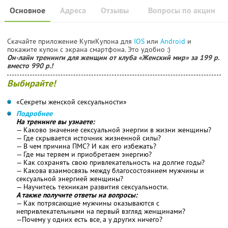
Основное
Адреса
Отзывы
Вопросы по акции
Скачайте приложение КупиКупона для
IOS
или
Android
и
покажите купон с экрана смартфона. Это удобно :)
Он-лайн тренинги для женщин от клуба «Женский мир» за 199 р.
вместо 990 р.!
Выбирайте!
«Секреты женской сексуальности»
Подробнее
На тренинге вы узнаете:
— Каково значение сексуальной энергии в жизни женщины?
— Где скрывается источник жизненной силы?
— В чем причина ПМС? И как его избежать?
— Где мы теряем и приобретаем энергию?
— Как сохранять свою привлекательность на долгие годы?
— Какова взаимосвязь между благосостоянием мужчины и
сексуальной энергией женщины?
— Научитесь техникам развития сексуальности.
А также получите ответы на вопросы:
— Как потрясающие мужчины оказываются с
непривлекательными на первый взгляд женщинами?
—Почему у одних есть все, а у других ничего?