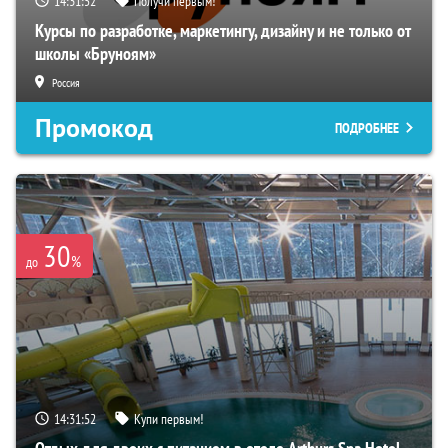
14:31:51
Получи первым!
Курсы по разработке, маркетингу, дизайну и не только от
школы «Бруноям»
Россия
Промокод
ПОДРОБНЕЕ
30
%
до
14:31:51
Купи первым!