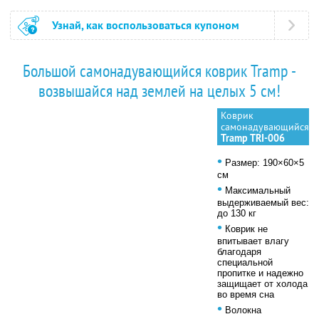
Узнай, как воспользоваться купоном
Большой самонадувающийся коврик Tramp -
возвышайся над землей на целых 5 см!
Коврик
самонадувающийся
Tramp TRI-006
•
Размер: 190×60×5
см
•
Максимальный
выдерживаемый вес:
до 130 кг
•
Коврик не
впитывает влагу
благодаря
специальной
пропитке и надежно
защищает от холода
во время сна
•
Волокна