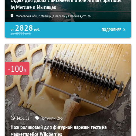
Отдых для двоих с питанием в отеле Arthurs Spa Hotel
by Mercure в Мытищах
Московская обл., г. Мытищи, д. Ларево, ул. Хвойная, стр. 26
2828
ПОДРОБНЕЕ
от
руб.
до
65700
руб.
-100
%
14:31:51
Получили:
266
Нож роликовый для фигурной нарезки теста на
маркетплейсе Wildberries