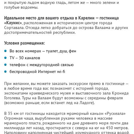
и покрытую льдом водную гладь, летом же — много зелени и
голубые водоемы.
Идеальное место для вашего отдыха в Карелии — гостиница
«Каунис»
, расположенная в историческом центре города
Сортавала. Отсюда легко добраться до острова Валаама и других
достопримечательностей республики.
Условия размещения:
Во всех номерах — туалет, душ, фен
TV – 30 каналов
телефон с междугородней связью
беспроводной Интернет wi-fi
При желании, вы можете заказать экскурсии прямо в гостинице —
в любое время года вас познакомят с историей города,
экспонатами краеведческого музея и выставочного зала Кронида
Гоголева. Туры на Валаам будут возможны с середины февраля
(возможно раньше, если встанет лед на Ладоге).
В 35 км от гостиницы находится мраморный каньон «Рускеала»
Огромная чаша, вырубленная руками человека в массиве
мраморного пласта, рожденного на дне древнего моря почти два
миллиарда лет назад, простирается с севера на юг на 450 метров.
Наполовину наполненная чистейшей, изумрудного оттенка водой,