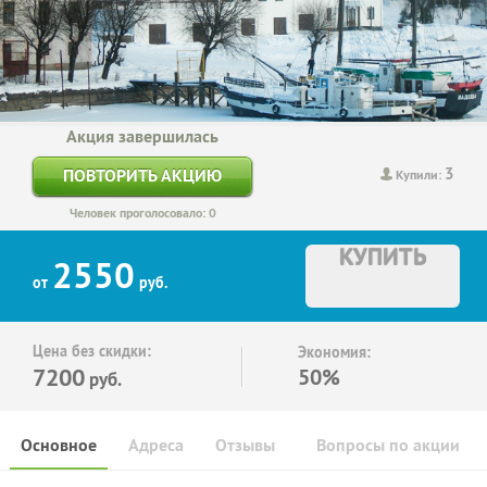
Акция завершилась
3
ПОВТОРИТЬ АКЦИЮ
Купили:
Человек проголосовало: 0
КУПИТЬ
2550
от
руб.
Цена без скидки:
Экономия:
7200
50%
руб.
Основное
Адреса
Отзывы
Вопросы по акции