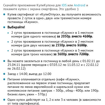
Скачайте приложение КупиКупона для
IOS
или
Android
и
покажите купон с экрана смартфона. Это удобно :)
Купив сертификат от «КупиОтпуск», вы получаете возможность
провести 2 суток в одно-, двух- или трехместном номере
гостиницы «Каунис».
Выбирайте!
2 суток проживания в гостинице «Каунис» в 1-местном
номере (для одного человека)
за 2050р. вместо
4100р
.
2 суток проживания в гостинице «Каунис» в 2-местном
номере (для двух человек)
за 2550р. вместо
5100р
.
2 суток проживания в гостинице «Каунис» в 3-местном
номере (для троих человек)
за 3600р. вместо
7200р
.
Вы можете заселиться в гостиницу в любой день с 01.02.11 до
25.04.11 (кроме периодов с 07.03.12 по 11.03.12 и с 22.02.12
по 26.02.12)
Заезд с 14.00, выезд до 12.00
Питание оплачивается отдельно (кафе «Каунис»,
расположенное на первом этаже гостиницы, предлагает
питание по меню европейской и карельской кухни или
комплексное питание: завтрак – 300р., обед– 400р. или 190р.
бизнес-ланч, ужин – 370р.)
Один купон действует на 1, 2-х или 3-х человек (в зависимости
от типа сертификата).