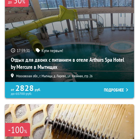
%
до
17:59:30
Купи первым!
Отдых для двоих с питанием в отеле Arthurs Spa Hotel
by Mercure в Мытищах
Московская обл., г. Мытищи, д. Ларево, ул. Хвойная, стр. 26
2828
ПОДРОБНЕЕ
от
руб.
до
65700
руб.
-100
%