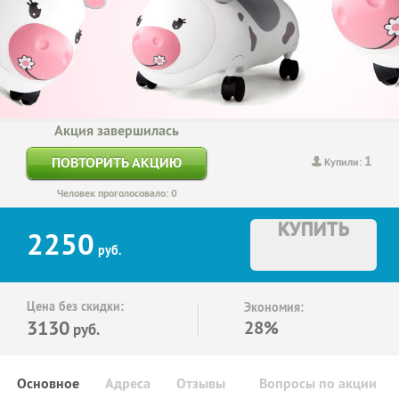
Акция завершилась
1
ПОВТОРИТЬ АКЦИЮ
Купили:
Человек проголосовало: 0
КУПИТЬ
2250
руб.
Цена без скидки:
Экономия:
3130
28%
руб.
Основное
Адреса
Отзывы
Вопросы по акции