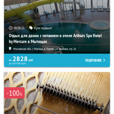
08:08:20
Купи первым!
Отдых для двоих с питанием в отеле Arthurs Spa Hotel
by Mercure в Мытищах
Московская обл., г. Мытищи, д. Ларево, ул. Хвойная, стр. 26
2828
ПОДРОБНЕЕ
от
руб.
до
65700
руб.
-100
%