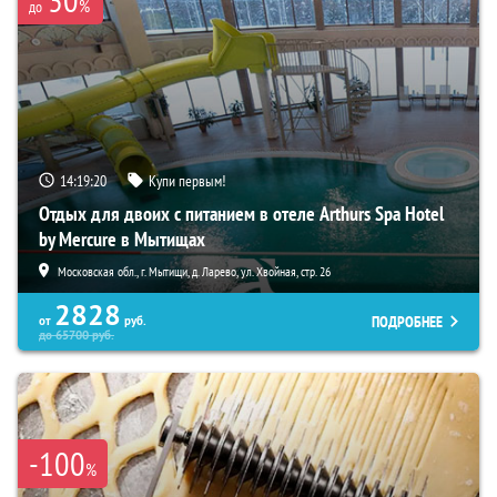
%
до
14:19:18
Купи первым!
Отдых для двоих с питанием в отеле Arthurs Spa Hotel
by Mercure в Мытищах
Московская обл., г. Мытищи, д. Ларево, ул. Хвойная, стр. 26
2828
ПОДРОБНЕЕ
от
руб.
до
65700
руб.
-100
%