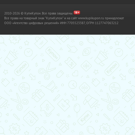
2010-2026 © КупиКупон. Все права защищены.
Все права на товарный знак "КупиКупон" и на сайт www.kupikupon.ru принадлежат
OOO «Агентство цифровых решений» ИНН 7705523387, ОГРН 1127747063212