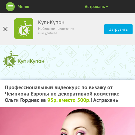
Меню
Астрахань
КупиКупон
Мобильное приложение
Загрузить
ещё удобнее
Профессиональный видеокурс по визажу от
Чемпиона Европы по декоративной косметике
Ольги Гордиас за
95р. вместо
500
р.
! Астрахань