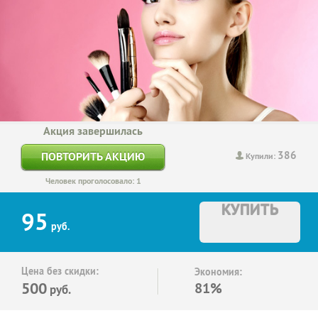
Акция завершилась
386
ПОВТОРИТЬ АКЦИЮ
Купили:
Человек проголосовало: 1
КУПИТЬ
95
руб.
Цена без скидки:
Экономия:
500
81%
руб.