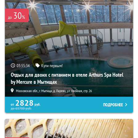
30
%
до
03:55:33
Купи первым!
Отдых для двоих с питанием в отеле Arthurs Spa Hotel
by Mercure в Мытищах
Московская обл., г. Мытищи, д. Ларево, ул. Хвойная, стр. 26
2828
ПОДРОБНЕЕ
от
руб.
до
65700
руб.