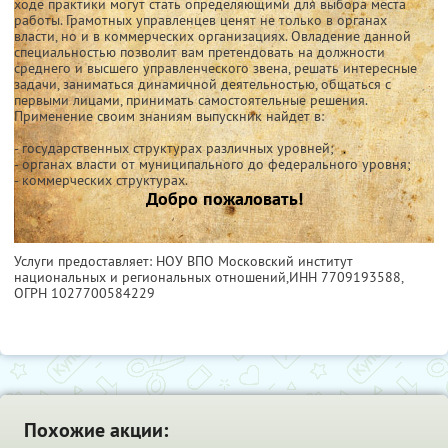
ходе практики могут стать определяющими для выбора места
работы. Грамотных управленцев ценят не только в органах
власти, но и в коммерческих организациях. Овладение данной
специальностью позволит вам претендовать на должности
среднего и высшего управленческого звена, решать интересные
задачи, заниматься динамичной деятельностью, общаться с
первыми лицами, принимать самостоятельные решения.
Применение своим знаниям выпускник найдет в:
- государственных структурах различных уровней;
- органах власти от муниципального до федерального уровня;
- коммерческих структурах.
Добро пожаловать!
Услуги предоставляет: НОУ ВПО Московский институт
национальных и региональных отношений,
ИНН 7709193588
,
ОГРН 1027700584229
Похожие акции: