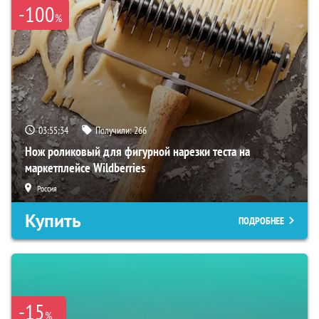
-100
%
03:55:33
Получили:
266
Нож роликовый для фигурной нарезки теста на
маркетплейсе Wildberries
Россия
Купить
ПОДРОБНЕЕ
-15
%