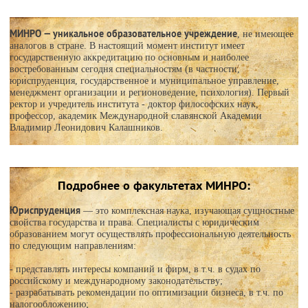
МИНРО — уникальное образовательное учреждение
, не имеющее
аналогов в стране. В настоящий момент институт имеет
государственную аккредитацию по основным и наиболее
востребованным сегодня специальностям (в частности,
юриспруденция, государственное и муниципальное управление,
менеджмент организации и регионоведение, психология). Первый
ректор и учредитель института - доктор философских наук,
профессор, академик Международной славянской Академии
Владимир Леонидович Калашников.
Подробнее о факультетах МИНРО:
Юриспруденция
— это комплексная наука, изучающая сущностные
свойства государства и права. Специалисты с юридическим
образованием могут осуществлять профессиональную деятельность
по следующим направлениям:
- представлять интересы компаний и фирм, в т.ч. в судах по
российскому и международному законодательству;
- разрабатывать рекомендации по оптимизации бизнеса, в т.ч. по
налогообложению;