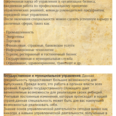
современная наука об управлении и организации бизнеса;
ежедневная работа по профессиональному принятию
управленческих решений; команда руководителей предприятия;
передовой опыт управления.
После окончания специальности можно сделать успешную карьеру в
различных сферах, таких как:
- Промышленность
- Энергетика
- Торговля
- Финансовые, страховые, банковские услуги
- Информационные технологии
- Туризм, ресторанный и гостиничный бизнес
- Государственная и муниципальная служба
- Образование, здравоохранение, транспорт и др.
Государственное и муниципальное управление.
Данная
специальность предоставляет большие возможности для
выпускника. Прежде всего, это работа в органах власти всех
уровней. Карьера государственного служащего дает
великолепные возможности для реализации своих амбиций.
Учитывая постоянные изменения, которые происходят в нашей
стране,данная специальность может быть для вас наилучшей
возможностью реализовать себя.
Знание основ управленческой деятельности сегодня важно как
никогда, а навыки управленческой деятельности, полученные в