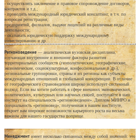
- осуществлять заключение и правовое сопровождение договоров,
контрактов и т.д.;
- проводить международный юридический консалтинг, в т.ч. по
вопросам регистрации;
предприятий, филиалов, выдачи лицензий на различные виды
деятельности;
- оказывать юридическую поддержку международному
инвестированию и др.
Регионоведение
— аналитическая вузовская дисциплина,
изучающая внутренние и внешние факторы развития
территориальных сообществ (геополитические, географические,
экономические, социокультурные, конфессиональные и др.),
региональные группировки, страны и их регионы как субъекты
международных отношений и глобальной конкуренции. В отличие
от географического страноведения широко использует системный
подход. Если вы хотите работать в сфере внешних экономических,
политических, культурных или научных связей, поступайте в наш
институт на специальность «регионоведение». Диплом МИНРО и
специальность «регионовед», полученная в нашем институте,
откроет вам широкие возможности карьерного роста на весьма
важном для нашего государства поприще.
Менеджмент
имеет несколько связанных между собой значений: это