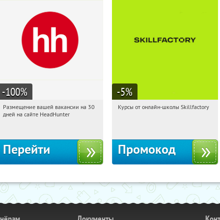
-100
%
-5
%
Размещение вашей вакансии на 30
Курсы от онлайн-школы Skillfactory
11:20:44
Получили:
2
11:20:44
Получи первым!
дней на сайте HeadHunter
Россия
Россия
Перейти
Промокод
тнёрам
Документы
Кон