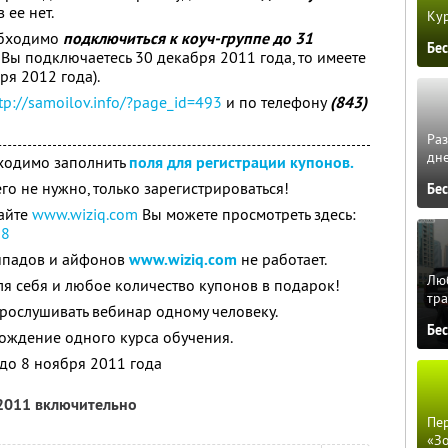
 ее нет.
Кур
обходимо
подключиться к коуч-группе до 31
Бе
и Вы подключаетесь 30 декабря 2011 года, то имеете
ря 2012 года).
tp://samoilov.info/?page_
id=493
и по телефону
(843)
Ра
дне
бходимо заполнить
поля для регистрации купонов.
го не нужно, только зарегистрироваться!
Бе
айте
www.wiziq.com
Вы можете просмотреть здесь:
78
йпадов и айфонов
www.wiziq.com
не работает.
Люб
ля себя и любое количество купонов в подарок!
тра
рослушивать вебинар одному человеку.
Бе
ождение одного курса обучения.
 до 8 ноября 2011 года
 2011 включительно
Пер
«З