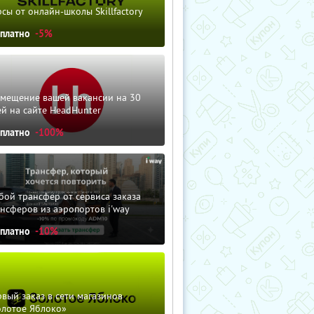
сы от онлайн-школы Skillfactory
сплатно
-5%
змещение вашей вакансии на 30
й на сайте HeadHunter
сплатно
-100%
ой трансфер от сервиса заказа
нсферов из аэропортов i'way
сплатно
-10%
вый заказ в сети магазинов
олотое Яблоко»