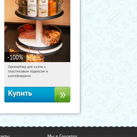
-100
%
Органайзер для кухни с
11:20:44
Получили:
312
пластиковым подносом и
Россия
контейнерами
Купить
такты
Мы в Соцсетях