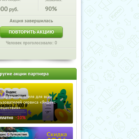
Экономия:
000
90%
руб.
Акция завершилась
ПОВТОРИТЬ АКЦИЮ
Человек проголосовало: 0
ругие акции партнера
нирование отеля для всех
ьзователей сервиса «Яндекс
тешествия»
сплатно
-10%