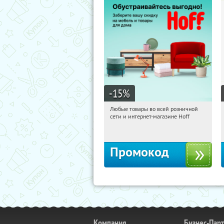
-15
%
Любые товары во всей розничной
11:20:44
Получили:
83
сети и интернет-магазине Hoff
Москва, 1-й Волоколамский проезд,
10с1
Промокод
Компания
Бизнес-Пар