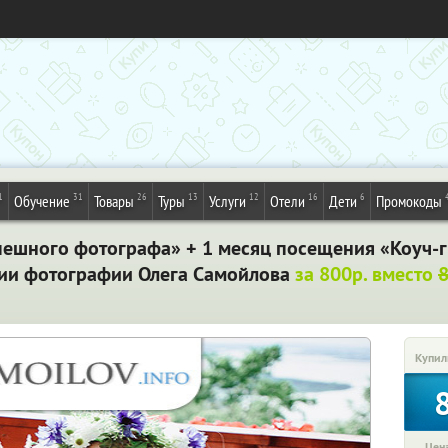
1
31
26
13
12
16
6
Обучение
Товары
Туры
Услуги
Отели
Дети
Промокоды
пешного фотографа» + 1 месяц посещения «Коуч-
дии фотографии Олега Самойлова
за 800р. вместо
Купил
Цена