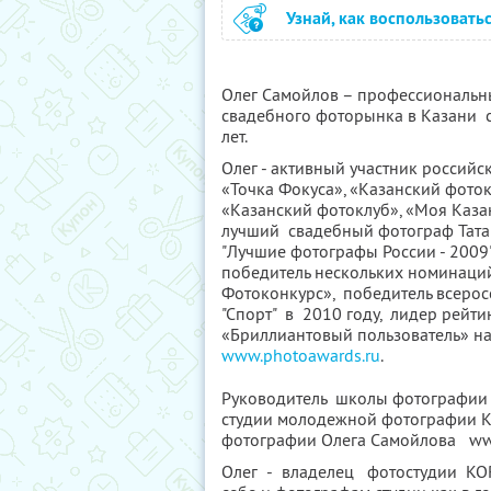
Узнай, как воспользовать
Олег Самойлов – профессиональн
свадебного фоторынка в Казани с
лет.
Олег - активный участник россий
«Точка Фокуса», «Казанский фото
«Казанский фотоклуб», «Моя Казан
лучший свадебный фотограф Татар
"Лучшие фотографы России - 2009
победитель нескольких номинаци
Фотоконкурс», победитель всерос
"Спорт" в 2010 году, лидер рейт
«Бриллиантовый пользователь» на
www.photoawards.ru
.
Руководитель школы фотографии
студии молодежной фотографии K
фотографии Олега Самойлова www
Олег - владелец фотостудии KORA