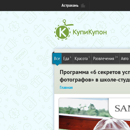
Астрахань
6
1
24
Все
Еда
Красота
Развлечения
Авто
Программа «6 секретов ус
фотографов» в школе-сту
Главная