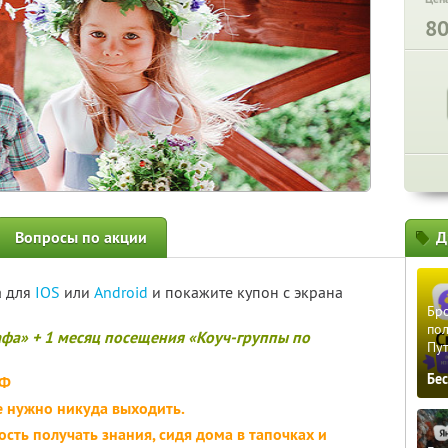
8
Вопросы по акции
Д
а для
IOS
или
Android
и покажите купон с экрана
Бро
пол
афа» + 1 месяц посещения «Коуч-группы по
Пу
Бе
РФ
е нужно никуда выходить.
ость получать знания, сидя дома в тапочках и