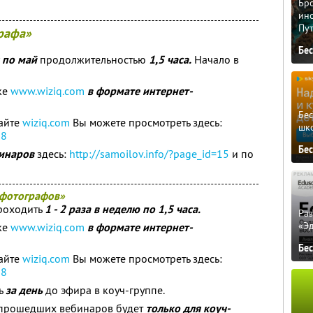
Бро
ино
Пу
рафа»
Бе
 по май
продолжительностью
1,5 часа.
Начало в
ке
www.wiziq.com
в формате интернет-
Бе
айте
wiziq.com
Вы можете просмотреть здесь:
шк
78
Бе
бинаров
здесь:
http://samoilov.info/?page_
id=15
и по
 фотографов»
проходить
1 - 2 раза в неделю по 1,5 часа.
Ра
«Э
ке
www.wiziq.com
в формате интернет-
Бе
айте
wiziq.com
Вы можете просмотреть здесь:
78
ть
за день
до эфира в коуч-группе.
прошедших вебинаров будет
только для коуч-