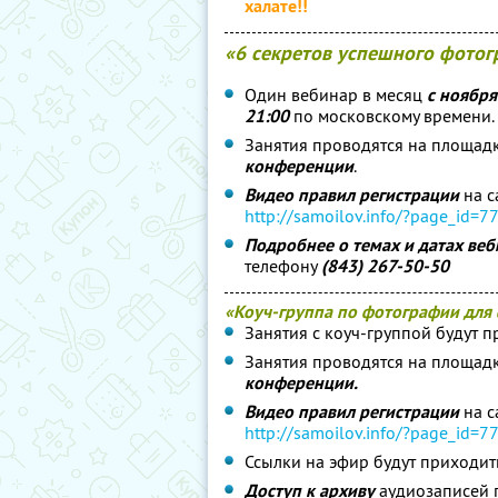
халате!!
«6 секретов успешного фотог
Один вебинар в месяц
с ноября
21:00
по московскому времени.
Занятия проводятся на площад
конференции
.
Видео правил регистрации
на с
http://samoilov.info/?page_id=
7
Подробнее о темах и датах ве
телефону
(843) 267-50-50
«Коуч-группа по фотографии для
Занятия с коуч-группой будут 
Занятия проводятся на площад
конференции.
Видео правил регистрации
на с
http://samoilov.info/?page_id=
7
Ссылки на эфир будут приходи
Доступ к архиву
аудиозаписей 