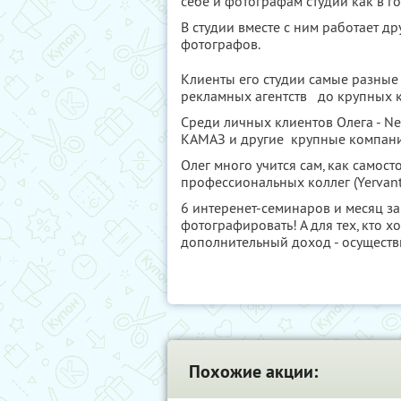
себе и фотографам студии как в го
В студии вместе с ним работает 
фотографов.
Клиенты его студии самые разные
рекламных агентств до крупных 
Среди личных клиентов Олега - Ne
КАМАЗ и другие крупные компани
Олег много учится сам, как самос
профессиональных коллег (Yervant, 
6 интеренет-семинаров и месяц за
фотографировать! А для тех, кто х
дополнительный доход - осуществи
Похожие акции: