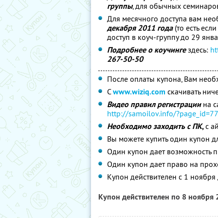
группы
, для обычных семинаров
Для месячного доступа вам не
декабря 2011 года
(то есть есл
доступ в коуч-группу до 29 янва
Подробнее о коучинге
здесь:
ht
267-50-50
После оплаты купона, Вам нео
С
www.wiziq.com
скачивать ниче
Видео правил регистрации
на с
http://samoilov.info/?page_id=
7
Необходимо заходить с ПК
,
с а
Вы можете купить один купон д
Один купон дает возможность п
Один купон дает право на прох
Купон действителен с 1 ноября
Купон действителен по 8 ноября