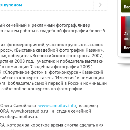
ся купоном
Бе
ый семейный и рекламный фотограф, лидер
о стажем работы в свадебной фотографии более 5
25 
по
ских фотомероприятий, участник крупных выставок
Бе
кросс», «Выставка свадебной фотографии Казани»,
ь», победитель Всероссийского фотокросса 2007,
стана 2008 год, участник и победитель выставки
" в номинации "Свадебная фотография 2009",
й «Спортивное фото» в фотоконкурсе «Казанский
сийского конкурса газеты "Известия" в номинации
инга bобладатель самой первой в России номинации
 сайте online-конкурсов по фотографии
 Олега Самойлова
www.samoilov.info
, владелец
ORA www.korastudio.ru и студия семейной
.olegsamoilov.ru.
 , которая за короткое время смогла сделать имя