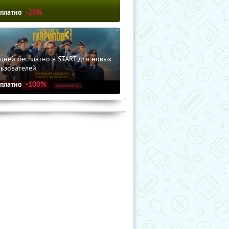
сплатно
-20%
дней бесплатно в START для новых
льзователей
сплатно
-100%