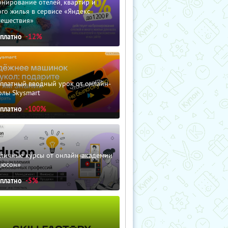
нирование отелей, квартир и
го жилья в сервисе «Яндекс
тешествия»
сплатно
-12%
сплатный вводный урок от онлайн-
олы Skysmart
сплатно
-100%
зличные курсы от онлайн-академии
дюсон»
сплатно
-5%