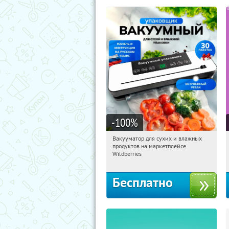
-100
%
Вакууматор для сухих и влажных
11:20:44
Получили:
190
продуктов на маркетплейсе
Россия
Wildberries
Бесплатно