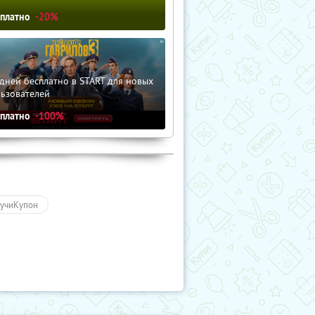
сплатно
-20%
дней бесплатно в START для новых
льзователей
сплатно
-100%
учиКупон