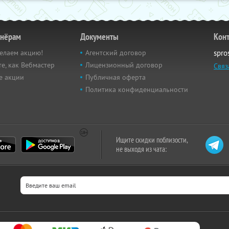
тнёрам
Документы
Кон
елаем акцию!
Агентский договор
spro
е, как Вебмастер
Лицензионный договор
Связ
е акции
Публичная оферта
Политика конфиденциальности
Ищите скидки поблизости,
не выходя из чата: