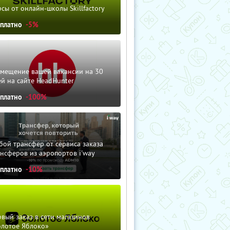
сы от онлайн-школы Skillfactory
сплатно
-5%
змещение вашей вакансии на 30
й на сайте HeadHunter
сплатно
-100%
ой трансфер от сервиса заказа
нсферов из аэропортов i'way
сплатно
-10%
вый заказ в сети магазинов
олотое Яблоко»