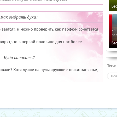
Бе
Как выбрать духи?
ывается», и можно проверить, как парфюм сочетается
25 
по
оворят, что в первой половине дня нос более
Бе
Куда наносить?
Теги:
ловали? Хотя лучше на пульсирующие точки: запястье,
Пол