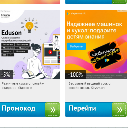
-5
%
-100
%
Различные курсы от онлайн-
Бесплатный вводный урок от
01:14:04
Получили:
2
01:14:04
Получи первым!
академии «Эдюсон»
онлайн-школы Skysmart
Россия
Россия
Промокод
Перейти