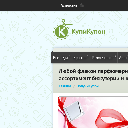
Астрахань
6
1
24
Все
Еда
Красота
Развлечения
Авто
Любой флакон парфюмерии 
ассортимент бижутерии и 
Главная
ПолучиКупон