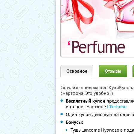
Основное
Отзывы
Скачайте приложение КупиКупон
смартфона. Это удобно :)
Бесплатный купон
предоставля
интернет-магазине
L'Perfume
Один купон действует на один 
Бонусы:
Тушь Lancome Hypnose в пода