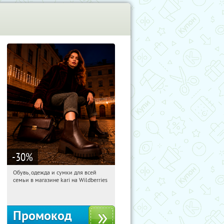
-30
%
Обувь, одежда и сумки для всей
01:14:04
Получили:
31
семьи в магазине kari на Wildberries
Россия
Промокод