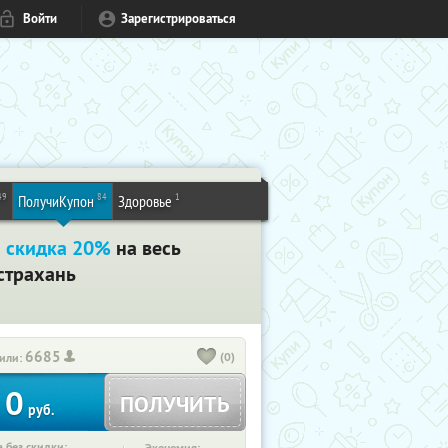
Войти
Зарегистрироваться
49
84
1
ПолучиКупон
Здоровье
+
скидка 20%
на весь
страхань
6685
(0)
или:
0
ПОЛУЧИТЬ
руб.
 без скидки: