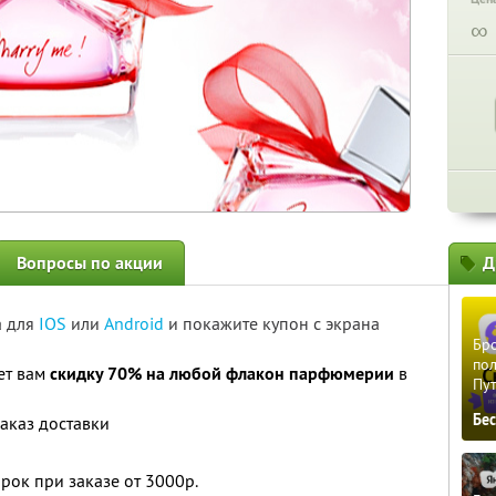
∞
Вопросы по акции
Д
а для
IOS
или
Android
и покажите купон с экрана
Бро
пол
ет вам
скидку 70% на любой флакон парфюмерии
в
Пу
Бе
заказ доставки
рок при заказе от 3000р.