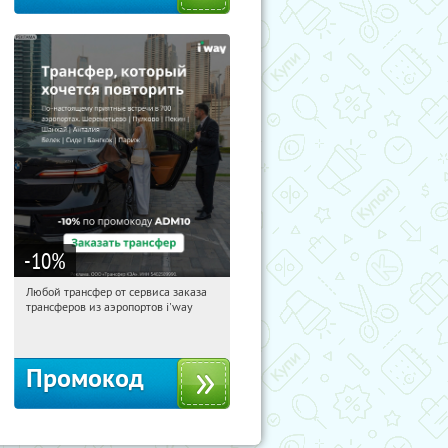
-10
%
Любой трансфер от сервиса заказа
01:14:04
Получи первым!
трансферов из аэропортов i'way
Россия
Промокод