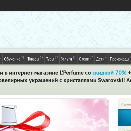
1
31
26
13
12
17
6
Обучение
Товары
Туры
Услуги
Отели
Дети
Промокоды
в интернет-магазине L'Perfume со
скидкой 70%
ювелирных украшений с кристаллами Swarovski! А
Получ
Цена