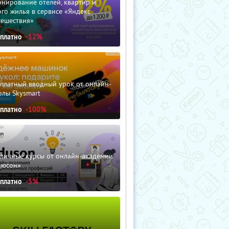
нирование отелей, квартир и
го жилья в сервисе «Яндекс
тешествия»
сплатно
-12%
сплатный вводный урок от онлайн-
олы Skysmart
сплатно
-100%
зличные курсы от онлайн-академии
дюсон»
сплатно
-5%