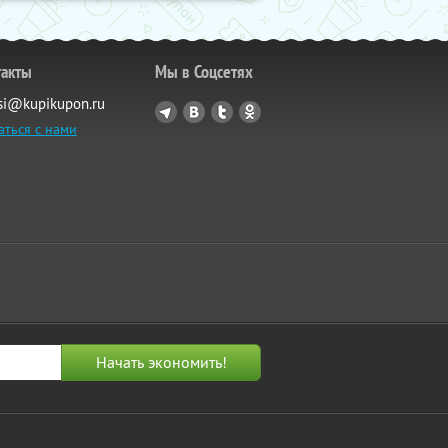
такты
Мы в Соцсетях
si@kupikupon.ru
аться с нами