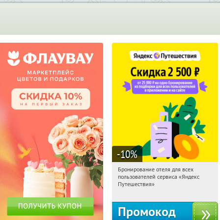
-10
%
Бронирование отеля для всех
01:14:04
Получи первым!
пользователей сервиса «Яндекс
Россия
Путешествия»
Промокод