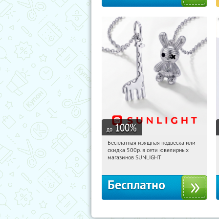
100
%
до
Бесплатная изящная подвеска или
01:14:04
Получили:
74
скидка 500р. в сети ювелирных
Россия
магазинов SUNLIGHT
Бесплатно