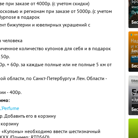
Бро
е при заказе от 4000р. (с учетом скидки)
ино
сковью и регионам при заказе от 5000р. (с учетом
Пу
Hypnose в подарок
Бе
мент бижутерии и ювелирных украшений с
о человека
ченное количество купонов для себя и в подарок
Бе
шк
250р.
р. + 60р. за каждые полные или не полные 5 км от
Бе
й области, по Санкт-Петербургу и Лен. Области -
ии - 400р.
Ра
«Э
имо:
L'Perfume
Бе
. Добавить его в корзину
 корзину
е «Купоны» необходимо ввести шестизначный
XXX (Пример: RTD56D)