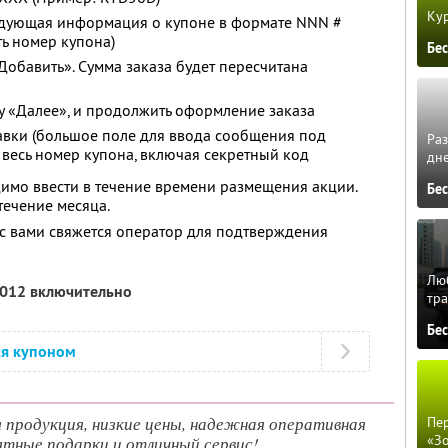
Кур
едующая информация о купоне в формате NNN #
ь номер купона)
Бе
Добавить». Сумма заказа будет пересчитана
у «Далее», и продолжить оформление заказа
авки (большое поле для ввода сообщения под
Ра
 весь номер купона, включая секретный код
дне
мо ввести в течение времени размещения акции.
Бе
течение месяца.
й с вами свяжется оператор для подтверждения
Люб
2012 включительно
тра
Бе
ся купоном
я продукция, низкие цены, надежная оперативная
Пер
«З
ятные подарки и отличный сервис!