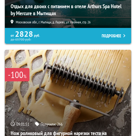
Отдых для двоих с питанием в отеле Arthurs Spa Hotel
by Mercure в Мытищах
Московская обл., г. Мытищи, д. Ларево, ул. Хвойная, стр. 26
2828
ПОДРОБНЕЕ
от
руб.
до
65700
руб.
-100
%
09:01:50
Получили:
266
Нож роликовый для фигурной нарезки теста на