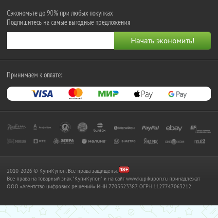
Сэкономьте до 90% при любых покупках
Подпишитесь на самые выгодные предложения
Принимаем к оплате:
2010-2026 © КупиКупон. Все права защищены.
Все права на товарный знак "КупиКупон" и на сайт www.kupikupon.ru принадлежат
OOO «Агентство цифровых решений» ИНН 7705523387, ОГРН 1127747063212