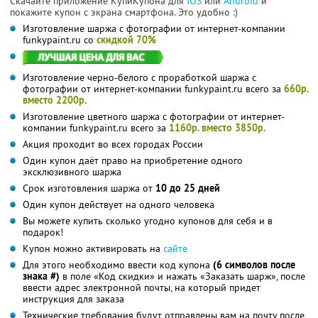
Скачайте приложение КупиКупона для
IOS
или
Android
и
покажите купон с экрана смартфона. Это удобно :)
Изготовление шаржа с фотографии от интернет-компании
funkypaint.ru со
скидкой 70%
Изготовление черно-белого с проработкой шаржа с
фотографии от интернет-компании funkypaint.ru всего за
660р.
вместо 2200р.
Изготовление цветного шаржа с фотографии от интернет-
компании funkypaint.ru всего за
1160р. вместо 3850р.
Акция проходит во всех городах России
Один купон даёт право на приобретение одного
эксклюзивного шаржа
Срок изготовления шаржа от
10 до 25 дней
Один купон действует на одного человека
Вы можете купить сколько угодно купонов для себя и в
подарок!
Купон можно активировать на
сайте
Для этого необходимо ввести код купона
(6 символов после
знака #)
в поле «Код скидки» и нажать «Заказать шарж», после
ввести адрес электронной почты, на который придет
инструкция для заказа
Технические требования будут отправлены вам на почту после