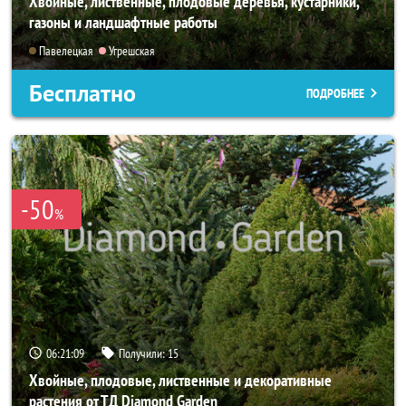
Хвойные, лиственные, плодовые деревья, кустарники,
газоны и ландшафтные работы
Павелецкая
Угрешская
Бесплатно
ПОДРОБНЕЕ
-50
%
06:21:08
Получили:
15
Хвойные, плодовые, лиственные и декоративные
растения от ТД Diamond Garden