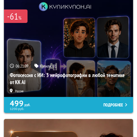
-61
%
06:21:08
Купили:
81
Фотосессия с ИИ: 3 нейрофотографии в любой тематике
от KK AI
Россия
499
ПОДРОБНЕЕ
руб.
1290
руб.