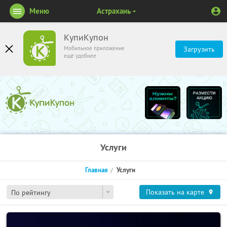
Меню
Астрахань
КупиКупон
Мобильное приложение
Загрузить
ещё удобнее
Услуги
Главная
Услуги
Показать на карте
По рейтингу