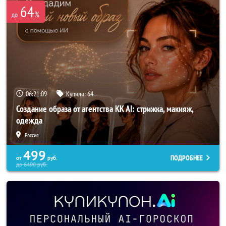
64
%
до
06:21:08
Купили:
64
Создание образа от агентства KK AI: стрижка, макияж,
одежда
Россия
499
ПОДРОБНЕЕ
от
руб.
до
6400
руб.