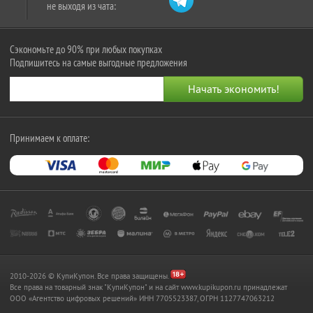
не выходя из чата:
Сэкономьте до 90% при любых покупках
Подпишитесь на самые выгодные предложения
Принимаем к оплате:
2010-2026 © КупиКупон. Все права защищены.
Все права на товарный знак "КупиКупон" и на сайт www.kupikupon.ru принадлежат
OOO «Агентство цифровых решений» ИНН 7705523387, ОГРН 1127747063212