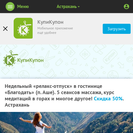
Меню
Астрахань
КупиКупон
Мобильное приложение
Загрузить
ещё удобнее
Недельный «релакс-отпуск» в гостинице
«Благодать» (п. Аше). 5 сеансов массажа, курс
медитаций в горах и многое другое!
Скидка 50%
.
Астрахань