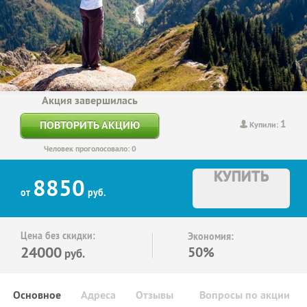
Акция завершилась
1
ПОВТОРИТЬ АКЦИЮ
Купили:
Человек проголосовало: 0
КУПИТЬ
8850
от
руб.
Цена без скидки:
Экономия:
24000
50%
руб.
Основное
Адреса
Отзывы
Вопросы по акции