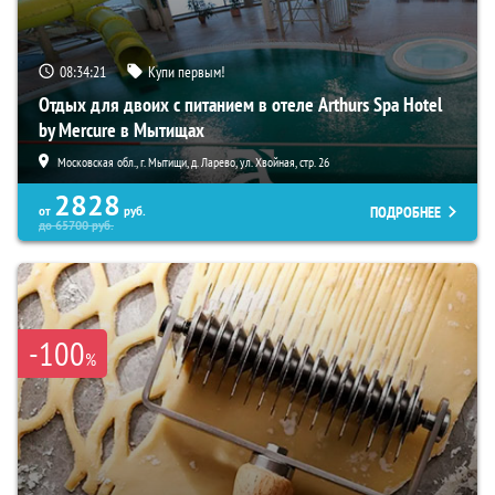
08:34:20
Купи первым!
Отдых для двоих с питанием в отеле Arthurs Spa Hotel
by Mercure в Мытищах
Московская обл., г. Мытищи, д. Ларево, ул. Хвойная, стр. 26
2828
ПОДРОБНЕЕ
от
руб.
до
65700
руб.
-100
%