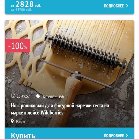
2828
ПОДРОБНЕЕ
от
руб.
до
65700
руб.
-100
%
15:49:56
Получили:
266
Нож роликовый для фигурной нарезки теста на
маркетплейсе Wildberries
Россия
Купить
ПОДРОБНЕЕ