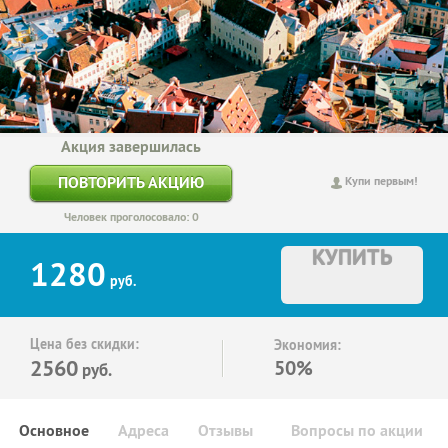
Акция завершилась
ПОВТОРИТЬ АКЦИЮ
Купи первым!
Человек проголосовало: 0
КУПИТЬ
1280
руб.
Цена без скидки:
Экономия:
2560
50%
руб.
Основное
Адреса
Отзывы
Вопросы по акции