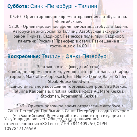
Суббота:
Санкт-Петербург - Таллин
05.30 - Ориентировочное время отправления автобуса от м.
«Балтийская».
12.00 - Ориентировочное время прибытия автобуса в Таллин.
Автобусная экскурсия по Таллину. Автобусная экскурсия -
район Пирита, Кадриорг, Певческое поле, парк Кадриорг,
памятник "Русалка". Трансфер в отели. Размещение в
гостиницах с 14.00
Воскресенье:
Таллин - Санкт-Петербург
Завтрак в отеле (шведский стол).
Свободное время: рекомендуем посетить рестораны в Старом
городе: Maikrahv, Peppersack, Grill House Daube, Baieri Kelder,
Steak House Goodwin
Самостоятельное посещение торговых центров: Viru Keskus,
Tallinna Kaubamaia, Kristina Keskus, Rocca All Mare Keskus,
Stockman, Rotermanni Keskus
15.45 - Ориентировочное время отправление автобуса в
Санкт-Петербург Прибытие в Санкт-Петербург поздно вечером
(м. «Балтийская») Время прибытия зависит от ситуации на
Услуги предоставляет: Общество с ограниченной
границе.
ответственностью «XXI век»,
ИНН 7841409250
, ОГРН
1097847176569